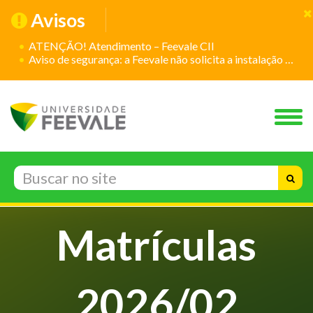
Avisos
ATENÇÃO! Atendimento – Feevale CII
Aviso de segurança: a Feevale não solicita a instalação de aplicativos
Matrículas
2026/02