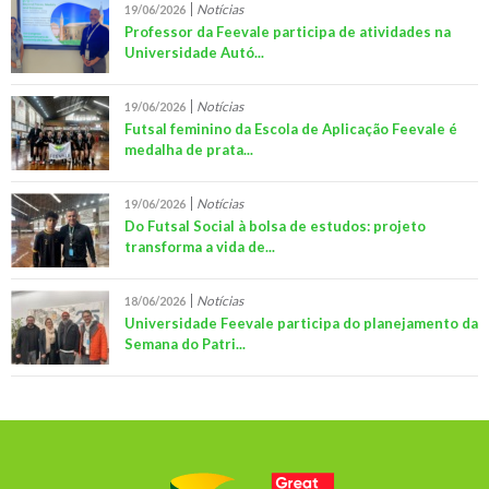
Notícias
19/06/2026
Professor da Feevale participa de atividades na
Universidade Autó...
Notícias
19/06/2026
Futsal feminino da Escola de Aplicação Feevale é
medalha de prata...
Notícias
19/06/2026
Do Futsal Social à bolsa de estudos: projeto
transforma a vida de...
Notícias
18/06/2026
Universidade Feevale participa do planejamento da
Semana do Patri...