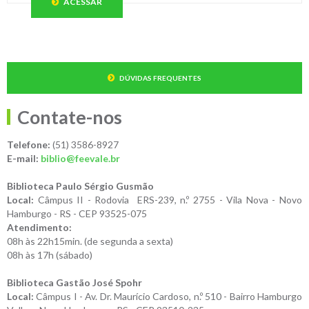
ACESSAR
DÚVIDAS FREQUENTES
Contate-nos
Telefone:
(51) 3586-8927
E-mail:
biblio@feevale.br
Biblioteca Paulo Sérgio Gusmão
Local:
Câmpus II - Rodovia ERS-239, n.º 2755 - Vila Nova - Novo
Hamburgo - RS - CEP 93525-075
Atendimento:
08h às 22h15min. (de segunda a sexta)
08h às 17h (sábado)
Biblioteca Gastão José Spohr
Local:
Câmpus I - Av. Dr. Maurício Cardoso, n.º 510 - Bairro Hamburgo