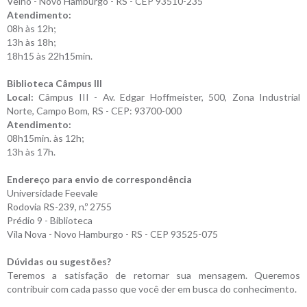
Velho - Novo Hamburgo - RS - CEP 93510-235
Atendimento:
08h às 12h;
13h às 18h;
18h15 às 22h15min.
Biblioteca Câmpus III
Local:
Câmpus III - Av. Edgar Hoffmeister, 500, Zona Industrial
Norte, Campo Bom, RS - CEP: 93700-000
Atendimento:
08h15min. às 12h;
13h às 17h.
Endereço para envio de correspondência
Universidade Feevale
Rodovia RS-239, n.º 2755
Prédio 9 - Biblioteca
Vila Nova - Novo Hamburgo - RS - CEP 93525-075
Dúvidas ou sugestões?
Teremos a satisfação de retornar sua mensagem. Queremos
contribuir com cada passo que você der em busca do conhecimento.