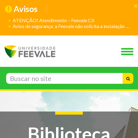
Avisos
ATENÇÃO! Atendimento – Feevale CII
Aviso de segurança: a Feevale não solicita a instalação de aplicativos
Biblioteca