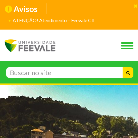
Avisos
ATENÇÃO! Atendimento – Feevale CII