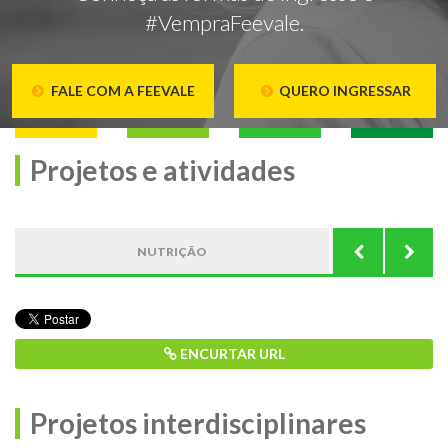
#VempraFeevale.
FALE COM A FEEVALE
QUERO INGRESSAR
Projetos e atividades
NUTRIÇÃO
ESTRUTUR
ENCURTAR URL
Projetos interdisciplinares