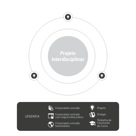
Projeto
Interdisciplinar
Projeto
Componente curricular
Componente curricular
Estágio
LEGENDA
com carga horária prática
Trabalho de
Conclusão
Componente curricular
humanístico
de Curso