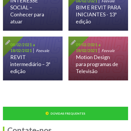
INTERESSE
06/02/2021
Feevale
SOCIAL –
BIM E REVIT PARA
Conhecer para
INICIANTES - 13ª
atuar
edição
08/02/2021 a
09/02/2021 a
18/02/2021
Feevale
18/02/2021
Feevale
REVIT
Motion Design
intermediário – 3ª
para programas de
edição
Televisão
DÚVIDAS FREQUENTES
Contate-nos