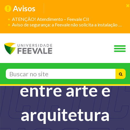
Avisos
ATENÇÃO! Atendimento – Feevale CII
Aviso de segurança: a Feevale não solicita a instalação de aplicativos
Projetos
efêmeros
entre arte e
arquitetura