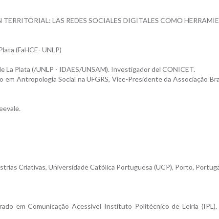
N TERRITORIAL: LAS REDES SOCIALES DIGITALES COMO HERRAMI
a Plata (FaHCE- UNLP)
l de La Plata (/UNLP - IDAES/UNSAM). Investigador del CONICET.
o em Antropologia Social na UFGRS, Vice-Presidente da Associação Bras
eevale.
trias Criativas, Universidade Católica Portuguesa (UCP), Porto, Portuga
ado em Comunicação Acessível Instituto Politécnico de Leiria (IPL), L