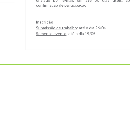
enviado por e-mail, em até 30 dias úteis, a
confirmação de participação;
Inscrição
:
Submissão de trabalho
: até o dia 26/04
Somente evento
: até o dia 19/05