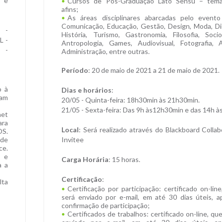
s e
Cursos de Pós-Graduação Lato Sensu – temá
afins;
As áreas disciplinares abarcadas pelo evento
Comunicação, Educação, Gestão, Design, Moda, Dir
P -
História, Turismo, Gastronomia, Filosofia, Sociol
L -
Antropologia, Games, Audiovisual, Fotografia, A
M -
Administração, entre outras.
Período
: 20 de maio de 2021 a 21 de maio de 2021.
o à
Dias e h
orários
:
jam
20/05 - Quinta-feira: 18h30min às 21h30min.
21/05 - Sexta-feira: Das 9h às12h30min e das 14h à
net
ara
Local
: Será realizado através do Blackboard Colla
OS.
 de
Invitee
ce.
t e
Carga Horária
: 15 horas.
a a
Certificação
:
lta
Certificação por participação: certificado on-lin
será enviado por e-mail, em até 30 dias úteis, a
confirmação de participação;
Certificados de trabalhos: certificado on-line, qu