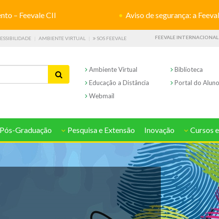
o – Feevale CII
Aviso de segurança: a Feevale não s
FEEVALE INTERNACIONAL
ESSIBILIDADE
AMBIENTE VIRTUAL
SOS FEEVALE
Ambiente Virtual
Biblioteca
Educação a Distância
Portal do Alun
Webmail
Pós-Graduação
Pesquisa e Extensão
Inovação
Cursos e