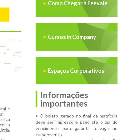
Como Chegar à Feevale
Cursos in Company
Espaços Corporativos
Informações
importantes
ral e
s;
• O boleto gerado no final da matrícula
ólica
deve ser impresso e pago até o dia do
écnico
vencimento para garantir a vaga no
rcia,
curso/evento.