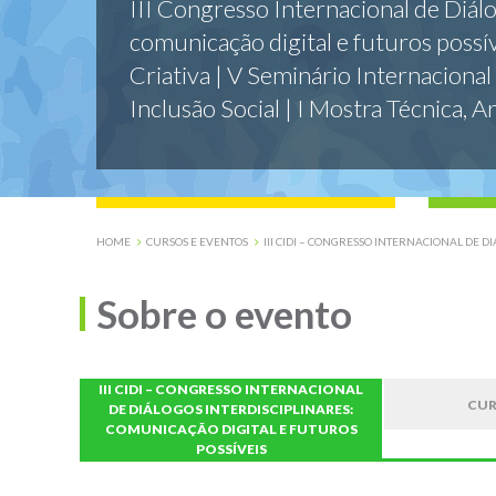
III Congresso Internacional de Diálo
comunicação digital e futuros possí
Criativa | V Seminário Internacional
Inclusão Social | I Mostra Técnica, Ar
HOME
CURSOS E EVENTOS
III CIDI – CONGRESSO INTERNACIONAL DE 
Sobre o evento
III CIDI – CONGRESSO INTERNACIONAL
CUR
DE DIÁLOGOS INTERDISCIPLINARES:
COMUNICAÇÃO DIGITAL E FUTUROS
POSSÍVEIS