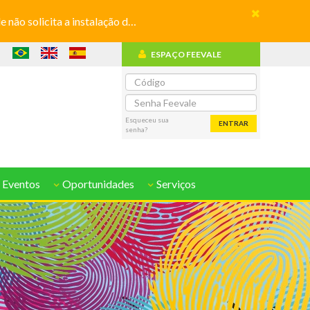
olicita a instalação de aplicativos
ESPAÇO FEEVALE
o
Esqueceu sua
ENTRAR
senha?
 Eventos
Oportunidades
Serviços