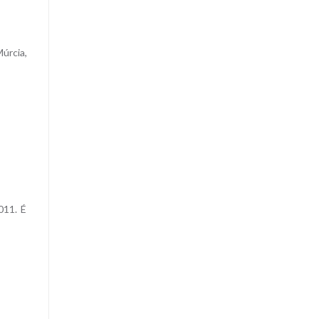
úrcia,
011. É