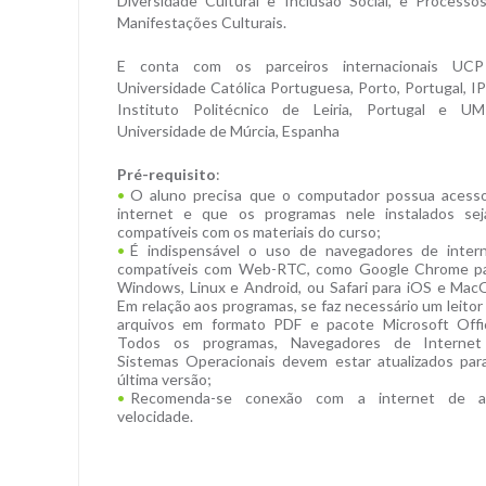
Diversidade Cultural e Inclusão Social, e Processo
Manifestações Culturais.
E conta com os parceiros internacionais UC
Universidade Católica Portuguesa, Porto, Portugal, IP
Instituto Politécnico de Leiria, Portugal e U
Universidade de Múrcia, Espanha
Pré-requisito
:
O aluno precisa que o computador possua acess
internet e que os programas nele instalados se
compatíveis com os materiais do curso;
É indispensável o uso de navegadores de inter
compatíveis com Web-RTC, como Google Chrome p
Windows, Linux e Android, ou Safari para iOS e Mac
Em relação aos programas, se faz necessário um leitor
arquivos em formato PDF e pacote Microsoft Offi
Todos os programas, Navegadores de Interne
Sistemas Operacionais devem estar atualizados par
última versão;
Recomenda-se conexão com a internet de a
velocidade.