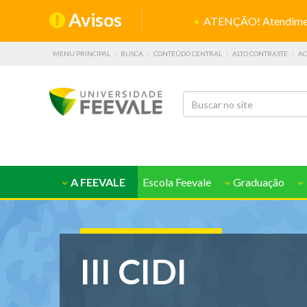
Avisos
ATENÇÃO! Atendiment
MENU PRINCIPAL
BUSCA
CONTEÚDO CENTRAL
ALTO CONTRASTE
AC
A FEEVALE
Escola Feevale
Graduação
III CIDI