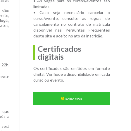
ticas
• As vagas para os cursos/eventos são
limitadas.
 são:
• Caso seja necessário cancelar o
eito,
curso/evento, consulte as regras de
ogia,
cancelamento no contrato de matrícula
rtes,
disponível nas Perguntas Frequentes
deste site e aceito no ato da inscrição.
Certificados
digitais
s 22h.
Os certificados são emitidos em formato
digital. Verifique a disponibilidade em cada
borate
curso ou evento.
SAIBA MAIS
e, que
pós a
e será