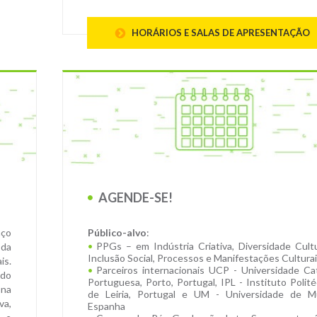
HORÁRIOS E SALAS DE APRESENTAÇÃO
AGENDE-SE!
aço
Público-alvo
:
PPGs – em Indústria Criativa, Diversidade Cultu
 da
Inclusão Social, Processos e Manifestações Culturai
is.
Parceiros internacionais UCP - Universidade Cat
rdo
Portuguesa, Porto, Portugal, IPL - Instituto Polit
 na
de Leiria, Portugal e UM - Universidade de Mú
va,
Espanha