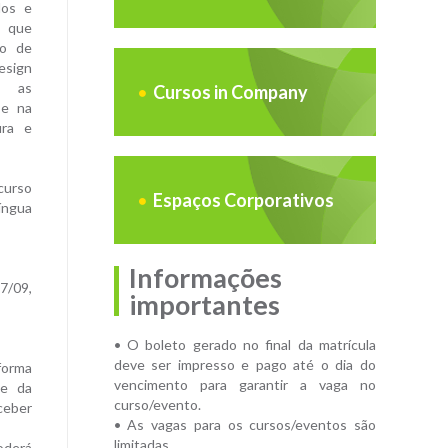
dos e
o que
ão de
esign
r as
Cursos in Company
 e na
ura e
 curso
Espaços Corporativos
íngua
Informações
7/09,
importantes
• O boleto gerado no final da matrícula
deve ser impresso e pago até o dia do
forma
vencimento para garantir a vaga no
 e da
curso/evento.
ceber
• As vagas para os cursos/eventos são
limitadas.
oderá