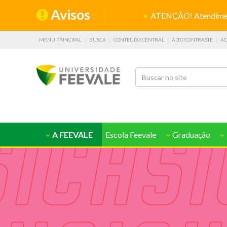
Avisos
ATENÇÃO! Atendiment
MENU PRINCIPAL
BUSCA
CONTEÚDO CENTRAL
ALTO CONTRASTE
AC
A FEEVALE
Escola Feevale
Graduação