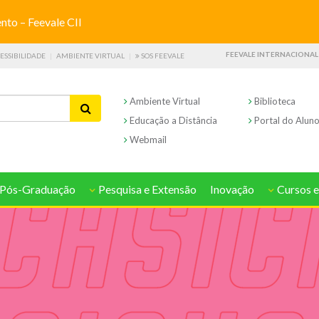
o – Feevale CII
FEEVALE INTERNACIONAL
ESSIBILIDADE
AMBIENTE VIRTUAL
SOS FEEVALE
Ambiente Virtual
Biblioteca
Educação a Distância
Portal do Alun
Webmail
Pós-Graduação
Pesquisa e Extensão
Inovação
Cursos e