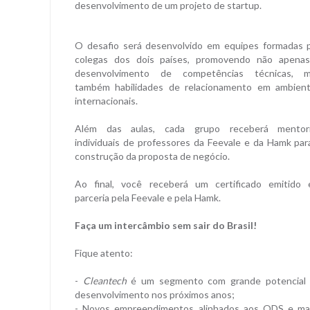
desenvolvimento de um projeto de startup.
O desafio será desenvolvido em equipes formadas 
colegas dos dois países, promovendo não apena
desenvolvimento de competências técnicas, 
também habilidades de relacionamento em ambien
internacionais.
Além das aulas, cada grupo receberá mentor
individuais de professores da Feevale e da Hamk par
construção da proposta de negócio.
Ao final, você receberá um certificado emitido
parceria pela Feevale e pela Hamk.
Faça um intercâmbio sem sair do Brasil!
Fique atento:
-
Cleantech
é um segmento com grande potencial
desenvolvimento nos próximos anos;
- Novos empreendimentos alinhados aos ODS e ma