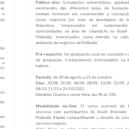
eio
Público-alvo
: Estudantes universitários, gradua
 as
mestrandos das diferentes áreas de formaçã
l e
tenham interesse em compreender a concepç
nte
novos negócios por meio da abordagem de d
finlandesa. Interessados em compreende
oportunidades na área de
cleantechs
no Brasil
Finlândia; Interessados numa imersão na cult
ambiente de negócios da Finlândia.
 de
Pré-requisito
: Ser graduando ou já ter concluído o
por
de graduação. Conhecimento intermediário na l
 o
inglesa.
nto
Período
: de 30 de agosto a 25 de outubro.
des
Dias
: 30/08, 01/09, 06/09, 08/09, 13/09, 22/09, 2
04/10, 11/10 e 25/10/2023.
vos
Horário
: Quarta e sexta-feira, das 8h às 10h.
ção
Modalidade on-line:
O curso ocorrerá de 
síncrona com participantes do Brasil (Feevale)
 em
Finlândia (Hamk) compartilhando o desafio de con
um novo negócio.
do
Além disso, as aulas serão gravadas e você p