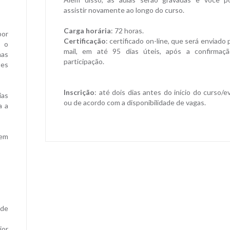
assistir novamente ao longo do curso.
Carga horária
: 72 horas.
por
Certificação
: certificado on-line, que será enviado 
s o
mail, em até 95 dias úteis, após a confirmaç
mas
participação.
tes
Inscrição
: até dois dias antes do início do curso/
ias
ou de acordo com a disponibilidade de vagas.
a a
 em
 de
ior