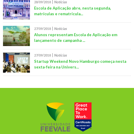
Notícias
28/09/2018
Escola de Aplicação abre, nesta segunda,
matrículas e rematrícula...
Notícias
27/09/2018
Alunos representam Escola de Aplicação em
lançamento de campanha ...
Notícias
27/09/2018
Startup Weekend Novo Hamburgo começa nesta
sexta-feira na Univers...