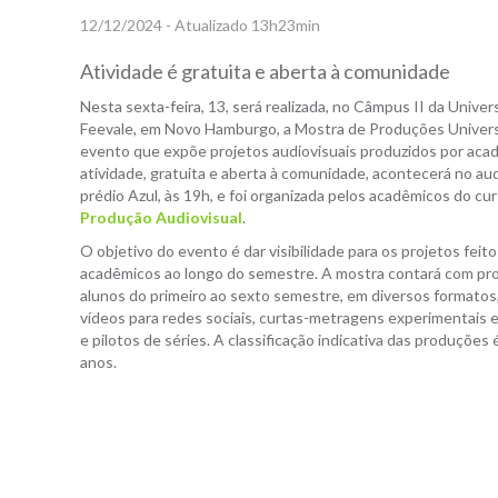
12/12/2024 - Atualizado 13h23min
Atividade é gratuita e aberta à comunidade
Nesta sexta-feira, 13, será realizada, no Câmpus II da Unive
Feevale, em Novo Hamburgo, a Mostra de Produções Universi
evento que expõe projetos audiovisuais produzidos por aca
atividade, gratuita e aberta à comunidade, acontecerá no aud
prédio Azul, às 19h, e foi organizada pelos acadêmicos do cu
Produção Audiovisual
.
O objetivo do evento é dar visibilidade para os projetos feit
acadêmicos ao longo do semestre. A mostra contará com pr
alunos do primeiro ao sexto semestre, em diversos formato
vídeos para redes sociais, curtas-metragens experimentais e
e pilotos de séries. A classificação indicativa das produções 
anos.