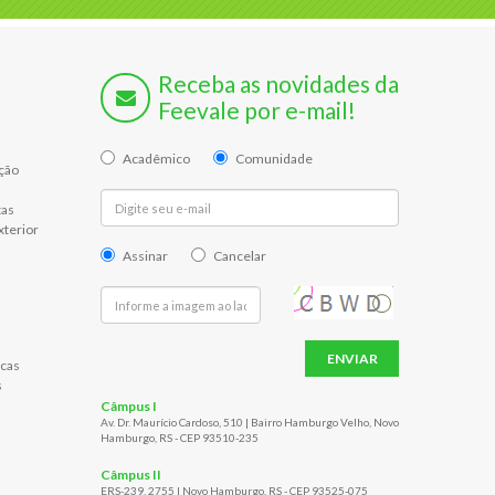
Receba as novidades da
Feevale por e-mail!
Acadêmico
Comunidade
ção
tas
xterior
Assinar
Cancelar
ENVIAR
cas
s
Câmpus I
Av. Dr. Maurício Cardoso, 510 | Bairro Hamburgo Velho, Novo
Hamburgo, RS - CEP 93510-235
Câmpus II
ERS-239, 2755 | Novo Hamburgo, RS - CEP 93525-075