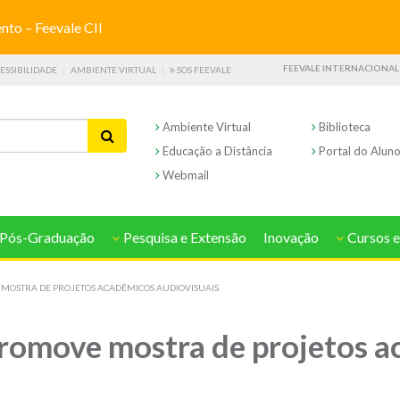
o – Feevale CII
FEEVALE INTERNACIONAL
ESSIBILIDADE
AMBIENTE VIRTUAL
SOS FEEVALE
Ambiente Virtual
Biblioteca
Educação a Distância
Portal do Alun
Webmail
Pós-Graduação
Pesquisa e Extensão
Inovação
Cursos e
MOSTRA DE PROJETOS ACADÊMICOS AUDIOVISUAIS
romove mostra de projetos a