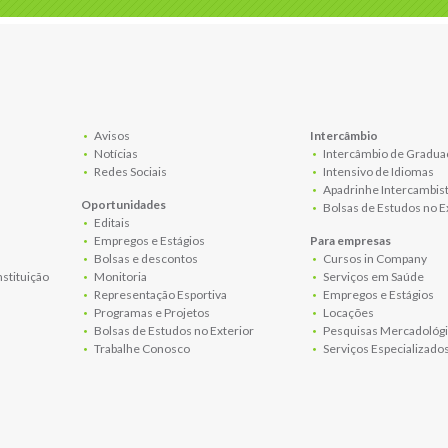
Avisos
Intercâmbio
Notícias
Intercâmbio de Gradua
Redes Sociais
Intensivo de Idiomas
Apadrinhe Intercambis
Oportunidades
Bolsas de Estudos no E
Editais
Empregos e Estágios
Para empresas
Bolsas e descontos
Cursos in Company
nstituição
Monitoria
Serviços em Saúde
Representação Esportiva
Empregos e Estágios
Programas e Projetos
Locações
Bolsas de Estudos no Exterior
Pesquisas Mercadológi
Trabalhe Conosco
Serviços Especializado