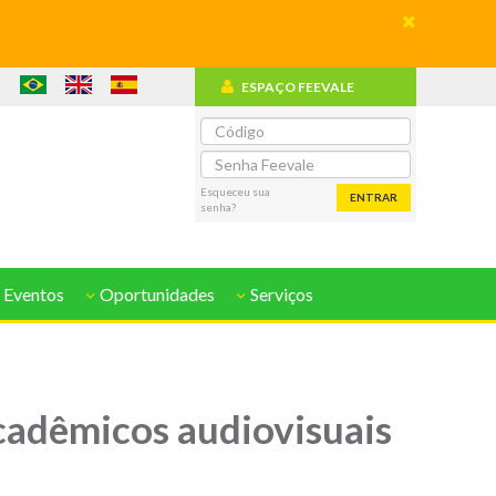
ESPAÇO FEEVALE
o
Esqueceu sua
ENTRAR
senha?
 Eventos
Oportunidades
Serviços
cadêmicos audiovisuais