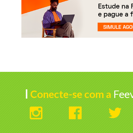
Conecte-se com a
Feev