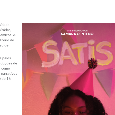
rsidade
tárias,
dêmicos. A
itório do
rso de
os pelos
oduções de
s, como
 narrativos
é de 16