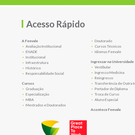
Acesso Rápido
A Feevale
Doutorado
Avaliação Institucional
Cursos Técnicos
ENADE
Idiomas Feevale
Institucional
Ingressar na Universidade
Infraestrutura
Vestibular
Histórico
Ingresso Medicina
Responsabilidade Social
Reingresso
Cursos
Transferência de Outra I
Graduação
Portador de Diploma
Especialização
Troca de Curso
MBA
Aluno Especial
Mestrados e Doutorados
Acontece Feevale