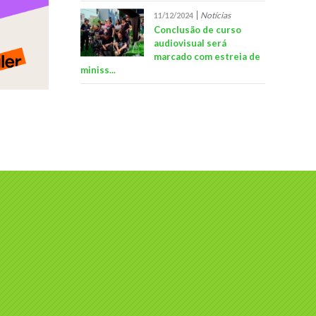
Notícias
11/12/2024
Conclusão de curso
audiovisual será
marcado com estreia de
miniss...