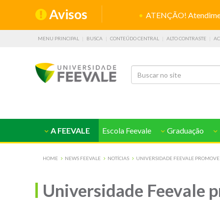
Avisos
ATENÇÃO! Atendiment
MENU PRINCIPAL
BUSCA
CONTEÚDO CENTRAL
ALTO CONTRASTE
AC
A FEEVALE
Escola Feevale
Graduação
HOME
NEWS FEEVALE
NOTÍCIAS
UNIVERSIDADE FEEVALE PROMOVE 
Universidade Feevale p