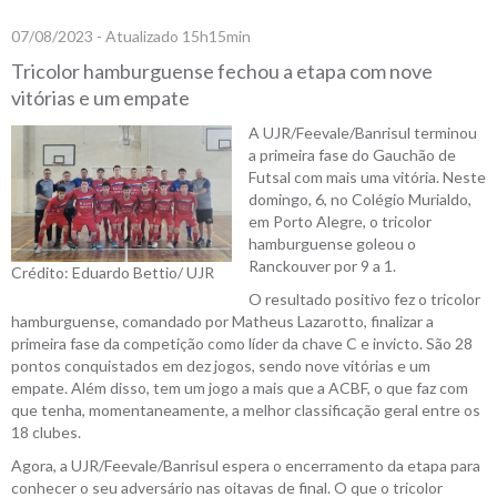
07/08/2023 - Atualizado 15h15min
Tricolor hamburguense fechou a etapa com nove
vitórias e um empate
A UJR/Feevale/Banrisul terminou
a primeira fase do Gauchão de
Futsal com mais uma vitória. Neste
domingo, 6, no Colégio Murialdo,
em Porto Alegre, o tricolor
hamburguense goleou o
Ranckouver por 9 a 1.
Crédito: Eduardo Bettio/ UJR
O resultado positivo fez o tricolor
hamburguense, comandado por Matheus Lazarotto, finalizar a
primeira fase da competição como líder da chave C e invicto. São 28
pontos conquistados em dez jogos, sendo nove vitórias e um
empate. Além disso, tem um jogo a mais que a ACBF, o que faz com
que tenha, momentaneamente, a melhor classificação geral entre os
18 clubes.
Agora, a UJR/Feevale/Banrisul espera o encerramento da etapa para
conhecer o seu adversário nas oitavas de final. O que o tricolor