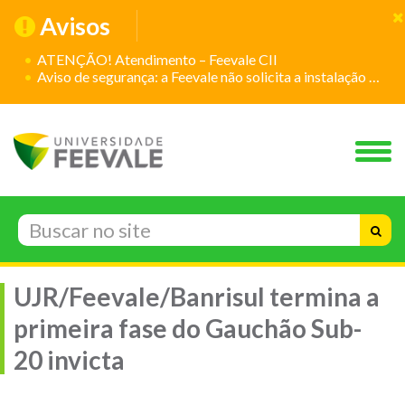
Avisos
ATENÇÃO! Atendimento – Feevale CII
Aviso de segurança: a Feevale não solicita a instalação de aplicativos
UJR/Feevale/Banrisul termina a
primeira fase do Gauchão Sub-
20 invicta