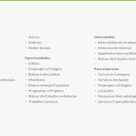
Avisos
Intercâmbio
Notícias
Intercâmbio de Gradua
Redes Sociais
Intensivo de Idiomas
Apadrinhe Intercambis
Oportunidades
Bolsas de Estudos no E
Editais
Empregos e Estágios
Para empresas
Bolsas e descontos
Cursos in Company
nstituição
Monitoria
Serviços em Saúde
Representação Esportiva
Empregos e Estágios
Programas e Projetos
Locações
Bolsas de Estudos no Exterior
Pesquisas Mercadológi
Trabalhe Conosco
Serviços Especializado