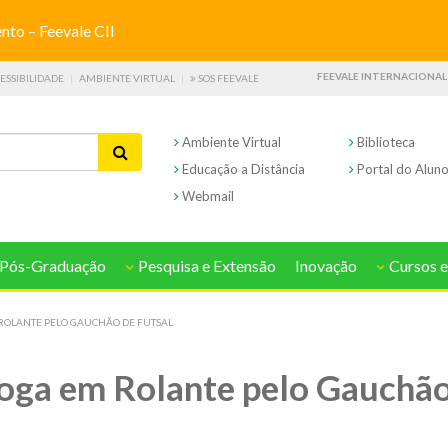
o – Feevale CII
FEEVALE INTERNACIONAL
ESSIBILIDADE
AMBIENTE VIRTUAL
SOS FEEVALE
Ambiente Virtual
Biblioteca
Educação a Distância
Portal do Alun
Webmail
Pós-Graduação
Pesquisa e Extensão
Inovação
Cursos e
ROLANTE PELO GAUCHÃO DE FUTSAL
oga em Rolante pelo Gauchão