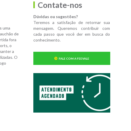
Contate-nos
Dúvidas ou sugestões?
Teremos a satisfação de retornar sua
is uma
mensagem. Queremos contribuir com
Gauchão de
cada passo que você der em busca do
rtida fora
conhecimento.
orts, o
manter a
lizadas. O
FALE COM A FEEVALE
jogo