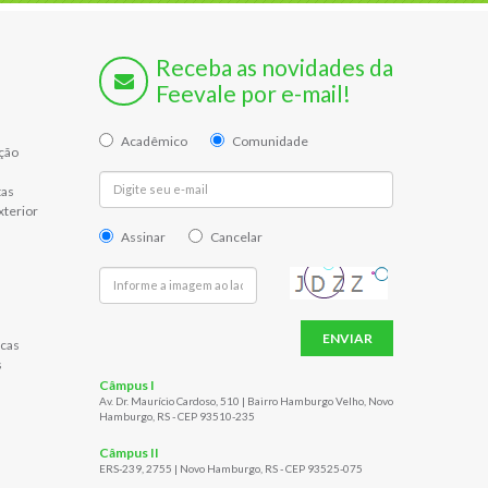
Receba as novidades da
Feevale por e-mail!
Acadêmico
Comunidade
ção
tas
xterior
Assinar
Cancelar
ENVIAR
cas
s
Câmpus I
Av. Dr. Maurício Cardoso, 510 | Bairro Hamburgo Velho, Novo
Hamburgo, RS - CEP 93510-235
Câmpus II
ERS-239, 2755 | Novo Hamburgo, RS - CEP 93525-075