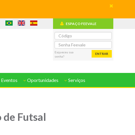
ESPAÇO FEEVALE
o
Esqueceu sua
ENTRAR
senha?
 Eventos
Oportunidades
Serviços
 de Futsal