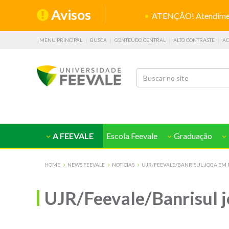
Avisos
ATENÇÃO! Atendiment
MENU PRINCIPAL
BUSCA
CONTEÚDO CENTRAL
ALTO CONTRASTE
AC
A FEEVALE
Escola Feevale
Graduação
HOME
NEWS FEEVALE
NOTÍCIAS
UJR/FEEVALE/BANRISUL JOGA EM 
UJR/Feevale/Banrisul j