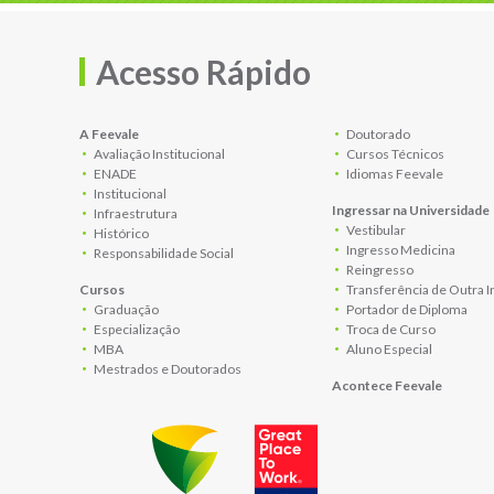
Acesso Rápido
A Feevale
Doutorado
Avaliação Institucional
Cursos Técnicos
ENADE
Idiomas Feevale
Institucional
Ingressar na Universidade
Infraestrutura
Vestibular
Histórico
Ingresso Medicina
Responsabilidade Social
Reingresso
Cursos
Transferência de Outra I
Graduação
Portador de Diploma
Especialização
Troca de Curso
MBA
Aluno Especial
Mestrados e Doutorados
Acontece Feevale