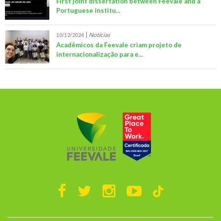
First joint dissertation between Feevale and a
Portuguese institu...
Notícias
10/12/2024
Acadêmicos da Feevale criam projeto de
internacionalização para e...