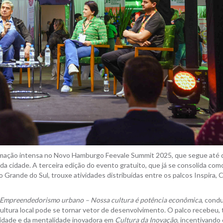
gramação intensa no Novo Hamburgo Feevale Summit 2025, que segue até 
da cidade. A terceira edição do evento gratuito, que já se consolida co
Grande do Sul, trouxe atividades distribuídas entre os palcos Inspira,
Empreendedorismo urbano – Nossa cultura é potência econômica
, cond
cultura local pode se tornar vetor de desenvolvimento. O palco recebeu,
ividade e da mentalidade inovadora em
Cultura da Inovação
, incentivando 