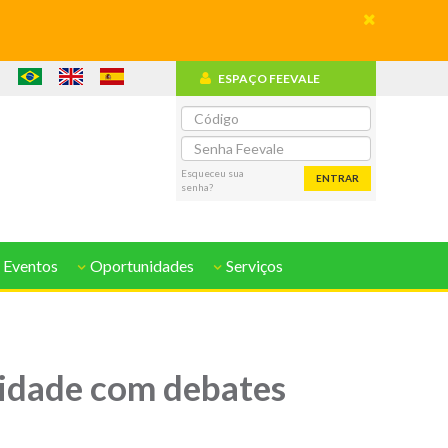
ESPAÇO FEEVALE
o
Esqueceu sua
ENTRAR
senha?
 Eventos
Oportunidades
Serviços
dade com debates