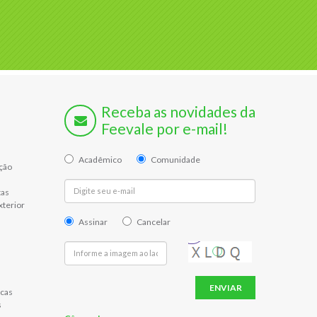
Receba as novidades da
Feevale por e-mail!
Acadêmico
Comunidade
ção
tas
xterior
Assinar
Cancelar
ENVIAR
cas
s