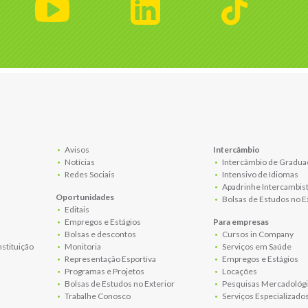
Avisos
Intercâmbio
Notícias
Intercâmbio de Gradua
Redes Sociais
Intensivo de Idiomas
Apadrinhe Intercambis
Oportunidades
Bolsas de Estudos no E
Editais
Empregos e Estágios
Para empresas
Bolsas e descontos
Cursos in Company
nstituição
Monitoria
Serviços em Saúde
Representação Esportiva
Empregos e Estágios
Programas e Projetos
Locações
Bolsas de Estudos no Exterior
Pesquisas Mercadológi
Trabalhe Conosco
Serviços Especializado