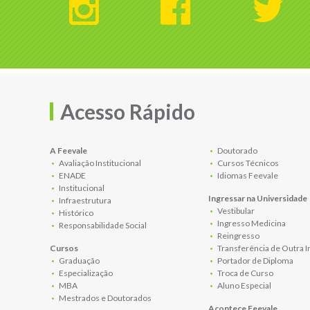
Acesso Rápido
A Feevale
Doutorado
Avaliação Institucional
Cursos Técnicos
ENADE
Idiomas Feevale
Institucional
Ingressar na Universidade
Infraestrutura
Vestibular
Histórico
Ingresso Medicina
Responsabilidade Social
Reingresso
Cursos
Transferência de Outra I
Graduação
Portador de Diploma
Especialização
Troca de Curso
MBA
Aluno Especial
Mestrados e Doutorados
Acontece Feevale