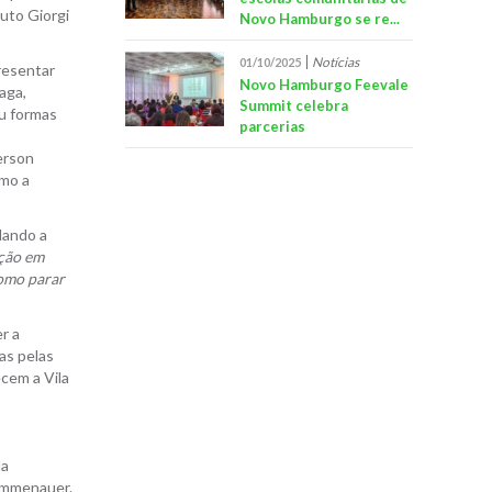
uto Giorgi
Novo Hamburgo se re...
Notícias
01/10/2025
resentar
Novo Hamburgo Feevale
aga,
Summit celebra
u formas
parcerias
erson
omo a
dando a
ação em
omo parar
r a
as pelas
ecem a Vila
da
rummenauer.