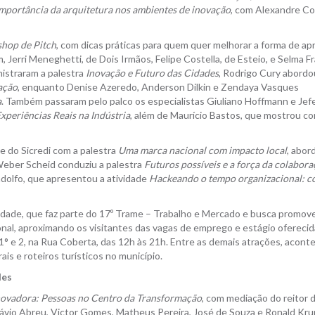
importância da arquitetura nos ambientes de inovação
, com Alexandre Co
hop de Pitch
, com dicas práticas para quem quer melhorar a forma de ap
 Jerri Meneghetti, de Dois Irmãos, Felipe Costella, de Esteio, e Selma Fr
nistraram a palestra
Inovação e Futuro das Cidades
, Rodrigo Cury abordo
ação
, enquanto Denise Azeredo, Anderson Dilkin e Zendaya Vasques
a
. Também passaram pelo palco os especialistas Giuliano Hoffmann e Jef
xperiências Reais na Indústria
, além de Maurício Bastos, que mostrou c
 do Sicredi com a palestra
Uma marca nacional com impacto local
, abor
Weber Scheid conduziu a palestra
Futuros possíveis e a força da colabor
ndolfo, que apresentou a atividade
Hackeando o tempo organizacional: c
lidade, que faz parte do 17º Trame – Trabalho e Mercado e busca promove
onal, aproximando os visitantes das vagas de emprego e estágio oferecid
 1° e 2, na Rua Coberta, das 12h às 21h. Entre as demais atrações, acont
is e roteiros turísticos no município.
des
ovadora: Pessoas no Centro da Transformação
, com mediação do reitor 
Flávio Abreu, Victor Gomes, Matheus Pereira, José de Souza e Ronald K