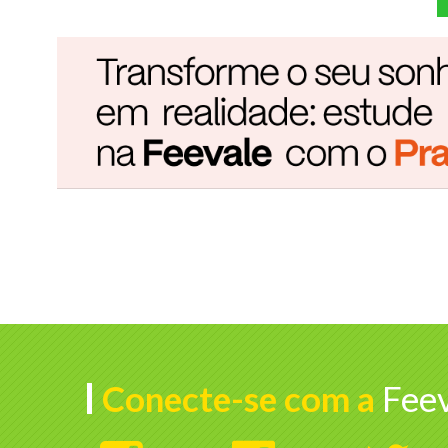
Conecte-se com a
Feev