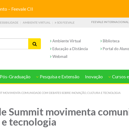
o – Feevale CII
FEEVALE INTERNACIONAL
ESSIBILIDADE
AMBIENTE VIRTUAL
SOS FEEVALE
Ambiente Virtual
Biblioteca
Educação a Distância
Portal do Alun
Webmail
Pós-Graduação
Pesquisa e Extensão
Inovação
Cursos e
 MOVIMENTA COMUNIDADE COM DEBATES SOBRE INOVAÇÃO, CULTURA E TECNOLOGIA
e Summit movimenta comuni
 e tecnologia