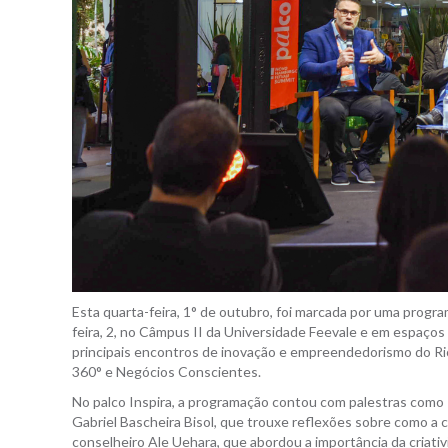
Esta quarta-feira, 1° de outubro, foi marcada por uma pro
feira, 2, no Câmpus II da Universidade Feevale e em espaços 
principais encontros de inovação e empreendedorismo do Rio 
360° e Negócios Conscientes.
No palco Inspira, a programação contou com palestras como
Gabriel Bascheira Bisol, que trouxe reflexões sobre como a 
conselheiro Ale Uehara, que abordou a importância da criat