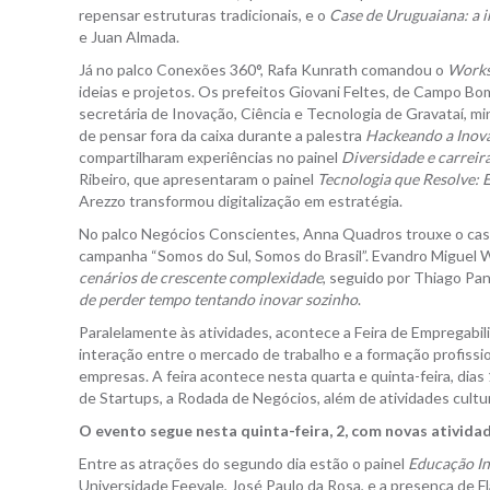
repensar estruturas tradicionais, e o
Case de Uruguaiana: a 
e Juan Almada.
Já no palco Conexões 360°, Rafa Kunrath comandou o
Works
ideias e projetos. Os prefeitos Giovani Feltes, de Campo Bom,
secretária de Inovação, Ciência e Tecnologia de Gravataí, mi
de pensar fora da caixa durante a palestra
Hackeando a Inov
compartilharam experiências no painel
Diversidade e carreir
Ribeiro, que apresentaram o painel
Tecnologia que Resolve: E
Arezzo transformou digitalização em estratégia.
No palco Negócios Conscientes, Anna Quadros trouxe o case
campanha “Somos do Sul, Somos do Brasil”. Evandro Miguel 
cenários de crescente complexidade
, seguido por Thiago Pa
de perder tempo tentando inovar sozinho
.
Paralelamente às atividades, acontece a Feira de Empregabi
interação entre o mercado de trabalho e a formação profissi
empresas. A feira acontece nesta quarta e quinta-feira, dias
de Startups, a Rodada de Negócios, além de atividades cultura
O evento segue nesta quinta-feira, 2, com novas ativida
Entre as atrações do segundo dia estão o painel
Educação In
Universidade Feevale, José Paulo da Rosa, e a presença de 