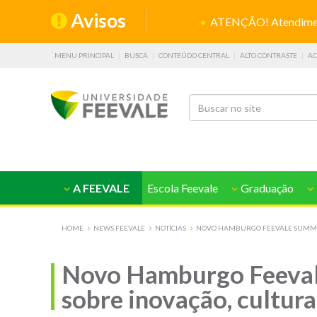
Avisos
ATENÇÃO! Atendiment
MENU PRINCIPAL
BUSCA
CONTEÚDO CENTRAL
ALTO CONTRASTE
AC
A FEEVALE
Escola Feevale
Graduação
HOME
NEWS FEEVALE
NOTÍCIAS
NOVO HAMBURGO FEEVALE SUMMIT
Novo Hamburgo Feeval
sobre inovação, cultura