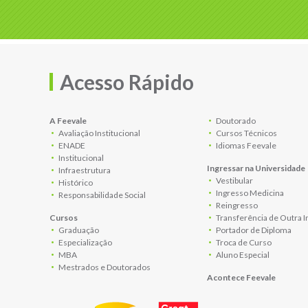
Acesso Rápido
A Feevale
Doutorado
Avaliação Institucional
Cursos Técnicos
ENADE
Idiomas Feevale
Institucional
Ingressar na Universidade
Infraestrutura
Vestibular
Histórico
Ingresso Medicina
Responsabilidade Social
Reingresso
Cursos
Transferência de Outra I
Graduação
Portador de Diploma
Especialização
Troca de Curso
MBA
Aluno Especial
Mestrados e Doutorados
Acontece Feevale