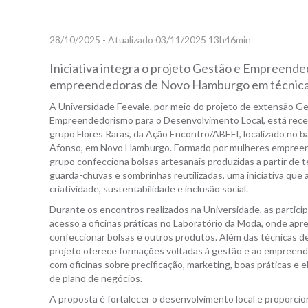
28/10/2025 - Atualizado 03/11/2025 13h46min
Iniciativa integra o projeto Gestão e Empreend
empreendedoras de Novo Hamburgo em técnicas 
A Universidade Feevale, por meio do projeto de extensão G
Empreendedorismo para o Desenvolvimento Local, está rec
grupo Flores Raras, da Ação Encontro/ABEFI, localizado no b
Afonso, em Novo Hamburgo. Formado por mulheres empreen
grupo confecciona bolsas artesanais produzidas a partir de 
guarda-chuvas e sombrinhas reutilizadas, uma iniciativa que a
criatividade, sustentabilidade e inclusão social.
Durante os encontros realizados na Universidade, as partic
acesso a oficinas práticas no Laboratório da Moda, onde ap
confeccionar bolsas e outros produtos. Além das técnicas de
projeto oferece formações voltadas à gestão e ao empreen
com oficinas sobre precificação, marketing, boas práticas e 
de plano de negócios.
A proposta é fortalecer o desenvolvimento local e proporcio