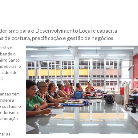
edorismo para o Desenvolvimento Local e capacita
de costura, precificação e gestão de negócios
estão e
ebendo o
airro Santo
dedoras, o
tecidos de
lia
ipantes têm
rendem a
 costura, o
dedorismo,
elaboração
nar às