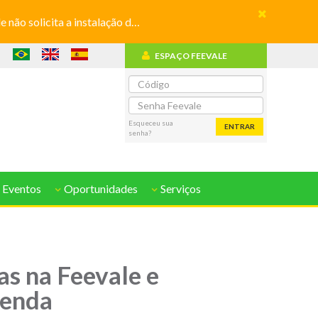
olicita a instalação de aplicativos
ESPAÇO FEEVALE
o
Esqueceu sua
ENTRAR
senha?
 Eventos
Oportunidades
Serviços
as na Feevale e
renda