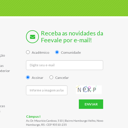
Receba as novidades da
Feevale por e-mail!
Acadêmico
Comunidade
ção
tas
xterior
Assinar
Cancelar
ENVIAR
cas
s
Câmpus I
Av. Dr. Maurício Cardoso, 510 | Bairro Hamburgo Velho, Novo
Hamburgo, RS - CEP 93510-235