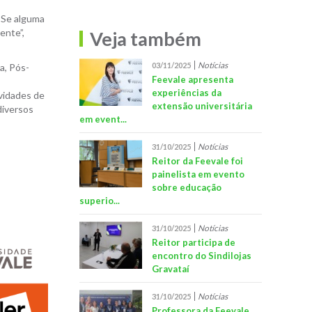
. Se alguma
ente”,
Veja também
Notícias
03/11/2025
a, Pós-
Feevale apresenta
experiências da
vidades de
extensão universitária
diversos
em event...
Notícias
31/10/2025
Reitor da Feevale foi
painelista em evento
sobre educação
superio...
Notícias
31/10/2025
Reitor participa de
encontro do Sindilojas
Gravataí
Notícias
31/10/2025
Professora da Feevale