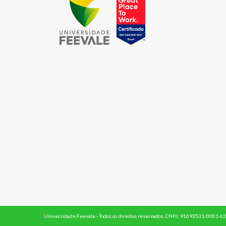
Universidade Feevale - Todos os direitos reservados. CNPJ: 91693531/0001-62