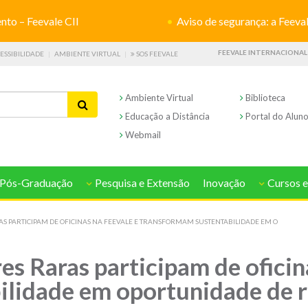
o – Feevale CII
Aviso de segurança: a Feevale não s
FEEVALE INTERNACIONAL
ESSIBILIDADE
AMBIENTE VIRTUAL
SOS FEEVALE
Ambiente Virtual
Biblioteca
Educação a Distância
Portal do Alun
Webmail
Pós-Graduação
Pesquisa e Extensão
Inovação
Cursos e
S PARTICIPAM DE OFICINAS NA FEEVALE E TRANSFORMAM SUSTENTABILIDADE EM O
s Raras participam de oficin
ilidade em oportunidade de 