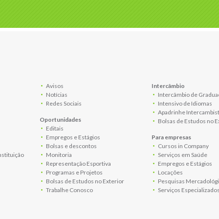
Avisos
Intercâmbio
Notícias
Intercâmbio de Gradua
Redes Sociais
Intensivo de Idiomas
Apadrinhe Intercambis
Oportunidades
Bolsas de Estudos no E
Editais
Empregos e Estágios
Para empresas
Bolsas e descontos
Cursos in Company
nstituição
Monitoria
Serviços em Saúde
Representação Esportiva
Empregos e Estágios
Programas e Projetos
Locações
Bolsas de Estudos no Exterior
Pesquisas Mercadológi
Trabalhe Conosco
Serviços Especializado