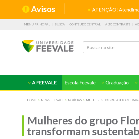
Avisos
ATENÇÃO! Atendiment
MENU PRINCIPAL
BUSCA
CONTEÚDO CENTRAL
ALTO CONTRASTE
AC
A FEEVALE
Escola Feevale
Graduação
HOME
NEWS FEEVALE
NOTÍCIAS
MULHERES DO GRUPO FLORES RARA
Mulheres do grupo Flore
transformam sustentab