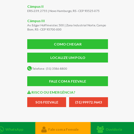
Câmpus II
ERS-239, 2755 | Novo Hamburgo, RS - CEP 93525-075
Câmpus III
Av. Edgar Hoffmeister, 500 | Zona Industrial Norte, Campo
Bom, RS - CEP 93700-000
COMO CHEGAR
LOCALIZE UM POLO
Telefone: (51) 3586-8800
FALE COM A FEEVALE
RISCO OU EMERGÊNCIA?
SOS FEEVALE
(51) 99972.9643
LÍTICA DE PRIVACIDADE
TRANSPORTE
TRABALHE CONOSCO
WhatsApp
Fale com a Feevale
Ouvidoria