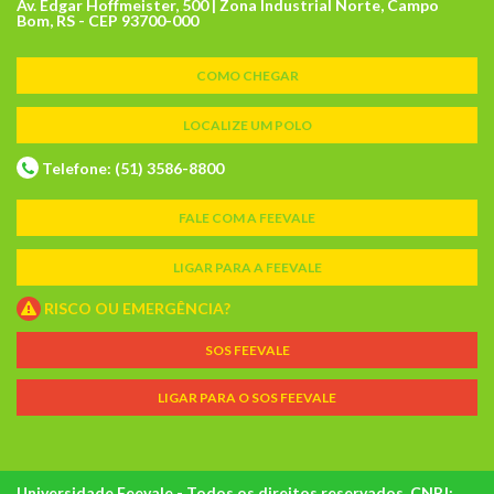
Av. Edgar Hoffmeister, 500 | Zona Industrial Norte, Campo
Bom, RS - CEP 93700-000
COMO CHEGAR
LOCALIZE UM POLO
Telefone: (51) 3586-8800
FALE COM A FEEVALE
LIGAR PARA A FEEVALE
RISCO OU EMERGÊNCIA?
SOS FEEVALE
LIGAR PARA O SOS FEEVALE
Universidade Feevale - Todos os direitos reservados. CNPJ: