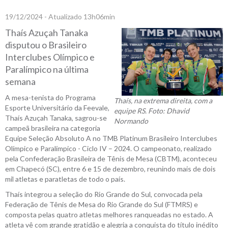
19/12/2024 - Atualizado 13h06min
Thaís Azuçah Tanaka
disputou o Brasileiro
Interclubes Olímpico e
Paralímpico na última
semana
A mesa-tenista do Programa
Thaís, na extrema direita, com a
Esporte Universitário da Feevale,
equipe RS. Foto: Dhavid
Thaís Azuçah Tanaka, sagrou-se
Normando
campeã brasileira na categoria
Equipe Seleção Absoluto A no TMB Platinum Brasileiro Interclubes
Olímpico e Paralímpico - Ciclo IV – 2024. O campeonato, realizado
pela Confederação Brasileira de Tênis de Mesa (CBTM), aconteceu
em Chapecó (SC), entre 6 e 15 de dezembro, reunindo mais de dois
mil atletas e paratletas de todo o país.
Thaís integrou a seleção do Rio Grande do Sul, convocada pela
Federação de Tênis de Mesa do Rio Grande do Sul (FTMRS) e
composta pelas quatro atletas melhores ranqueadas no estado. A
atleta vê com grande gratidão e alegria a conquista do título inédito