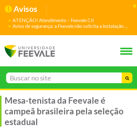
Avisos
ATENÇÃO! Atendimento – Feevale CII
Aviso de segurança: a Feevale não solicita a instalação de aplicativos
Mesa-tenista da Feevale é
campeã brasileira pela seleção
estadual