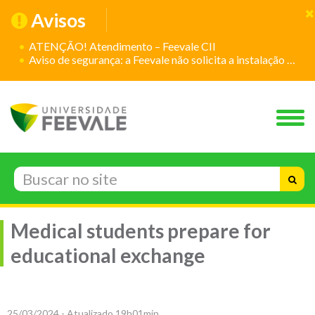
Avisos
ATENÇÃO! Atendimento – Feevale CII
Aviso de segurança: a Feevale não solicita a instalação de aplicativos
Medical students prepare for
educational exchange
25/03/2024 - Atualizado 19h01min