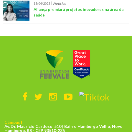
Notícias
13/04/2023
Aliança premiará projetos inovadores na área da
saúde
Câmpus I
Av. Dr. Maurício Cardoso, 510 | Bairro Hamburgo Velho, Novo
Hamburgo, RS - CEP 93510-235