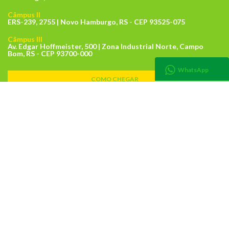
Câmpus II
ERS-239, 2755 | Novo Hamburgo, RS - CEP 93525-075
Câmpus III
Av. Edgar Hoffmeister, 500 | Zona Industrial Norte, Campo
Bom, RS - CEP 93700-000
WhatsApp
COMO CHEGAR
LOCALIZE UM POLO
Telefone: (51) 3586-8800
FALE COM A FEEVALE
LIGAR PARA A FEEVALE
RISCO OU EMERGÊNCIA?
SOS FEEVALE
LIGAR PARA O SOS FEEVALE