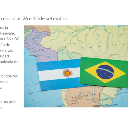
tre os dias 26 e 30 de setembro
os já
 Feevale,
ias 26 e 30
rão de
 visitas
sidad
baixada do
ub, doutor
ampla
ça
eitas pelo
mo