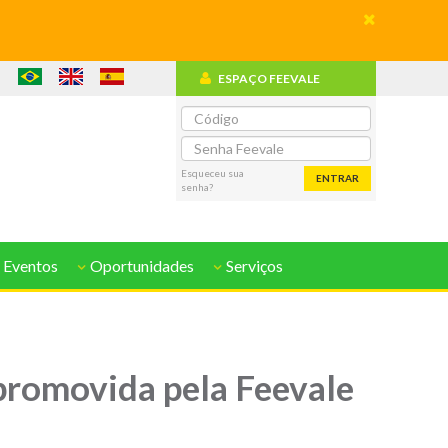
ESPAÇO FEEVALE
o
Esqueceu sua
ENTRAR
senha?
 Eventos
Oportunidades
Serviços
promovida pela Feevale