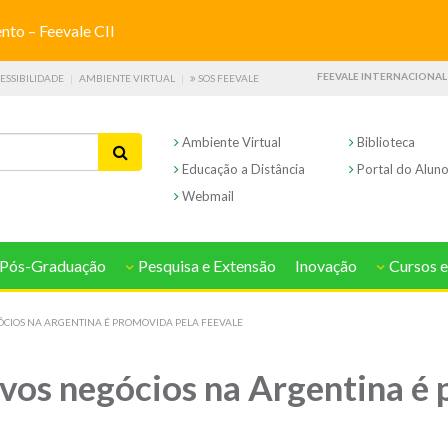
o – Feevale CII
FEEVALE INTERNACIONAL
ESSIBILIDADE
AMBIENTE VIRTUAL
SOS FEEVALE
Ambiente Virtual
Biblioteca
Educação a Distância
Portal do Alun
Webmail
Pós-Graduação
Pesquisa e Extensão
Inovação
Cursos e
ÓCIOS NA ARGENTINA É PROMOVIDA PELA FEEVALE
vos negócios na Argentina é 