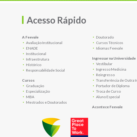
Acesso Rápido
A Feevale
Doutorado
Avaliação Institucional
Cursos Técnicos
ENADE
Idiomas Feevale
Institucional
Ingressar na Universidade
Infraestrutura
Vestibular
Histórico
Ingresso Medicina
Responsabilidade Social
Reingresso
Cursos
Transferência de Outra I
Graduação
Portador de Diploma
Especialização
Troca de Curso
MBA
Aluno Especial
Mestrados e Doutorados
Acontece Feevale