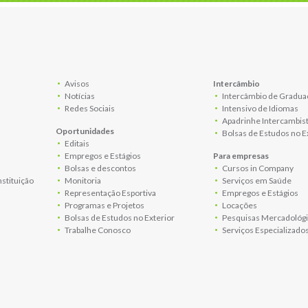
Avisos
Intercâmbio
Notícias
Intercâmbio de Gradua
Redes Sociais
Intensivo de Idiomas
Apadrinhe Intercambis
Oportunidades
Bolsas de Estudos no E
Editais
Empregos e Estágios
Para empresas
Bolsas e descontos
Cursos in Company
nstituição
Monitoria
Serviços em Saúde
Representação Esportiva
Empregos e Estágios
Programas e Projetos
Locações
Bolsas de Estudos no Exterior
Pesquisas Mercadológi
Trabalhe Conosco
Serviços Especializado