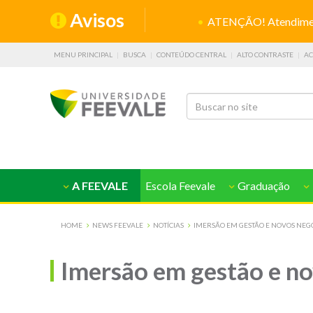
Avisos
ATENÇÃO! Atendiment
MENU PRINCIPAL
BUSCA
CONTEÚDO CENTRAL
ALTO CONTRASTE
AC
A FEEVALE
Escola Feevale
Graduação
HOME
NEWS FEEVALE
NOTÍCIAS
IMERSÃO EM GESTÃO E NOVOS NEG
Imersão em gestão e no