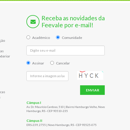
Receba as novidades da
Feevale por e-mail!
Acadêmico
Comunidade
ção
tas
xterior
Assinar
Cancelar
ENVIAR
cas
s
Câmpus I
Av. Dr. Maurício Cardoso, 510 | Bairro Hamburgo Velho, Novo
Hamburgo, RS - CEP 93510-235
Câmpus II
ERS-239, 2755 | Novo Hamburgo, RS - CEP 93525-075