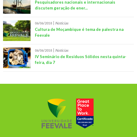
Pesquisadores nacionais e internacionais
discutem geração de ener...
Notícias
06/06/2018
Cultura de Moçambique é tema de palestra na
Feevale
Notícias
06/06/2018
IV Seminário de Resíduos Sólidos nesta quinta-
feira, dia 7