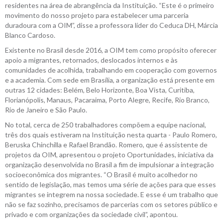
residentes na área de abrangência da Instituição. “Este é o primeiro
movimento do nosso projeto para estabelecer uma parceria
duradoura com a OIM”, disse a professora líder do Ceduca DH, Márcia
Blanco Cardoso.
Existente no Brasil desde 2016, a OIM tem como propósito oferecer
apoio a migrantes, retornados, deslocados internos e às
comunidades de acolhida, trabalhando em cooperação com governos
e a academia. Com sede em Brasília, a organização está presente em
outras 12 cidades: Belém, Belo Horizonte, Boa Vista, Curitiba,
Florianópolis, Manaus, Pacaraima, Porto Alegre, Recife, Rio Branco,
Rio de Janeiro e São Paulo.
No total, cerca de 250 trabalhadores compõem a equipe nacional,
três dos quais estiveram na Instituição nesta quarta - Paulo Romero,
Beruska Chinchilla e Rafael Brandão. Romero, que é assistente de
projetos da OIM, apresentou o projeto Oportunidades, iniciativa da
organização desenvolvida no Brasil a fim de impulsionar a integração
socioeconômica dos migrantes. “O Brasil é muito acolhedor no
sentido de legislação, mas temos uma série de ações para que esses
migrantes se integrem na nossa sociedade. E esse é um trabalho que
não se faz sozinho, precisamos de parcerias com os setores público e
privado e com organizações da sociedade civil”, apontou.