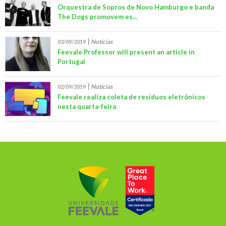
Orquestra de Sopros de Novo Hamburgo e banda
The Dogs promovem es...
Notícias
03/09/2019
Feevale Professor will present an article in
Portugal
Notícias
02/09/2019
Feevale realiza coleta de resíduos eletrônicos
nesta quarta-feira