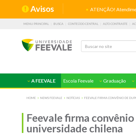
Avisos
ATENÇÃO! Atendiment
MENU PRINCIPAL
BUSCA
CONTEÚDO CENTRAL
ALTO CONTRASTE
AC
A FEEVALE
Escola Feevale
Graduação
HOME
NEWS FEEVALE
NOTÍCIAS
FEEVALE FIRMA CONVÊNIO DE DUP
Feevale firma convênio
universidade chilena