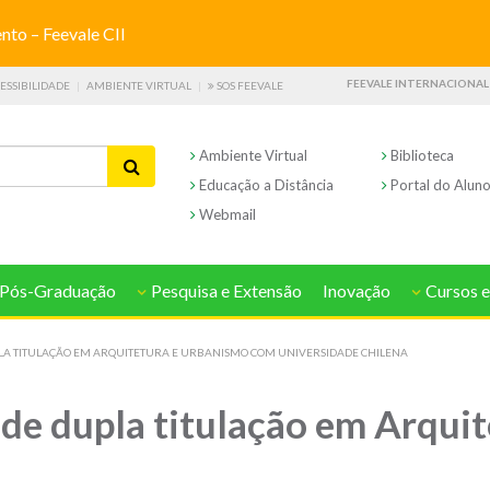
o – Feevale CII
FEEVALE INTERNACIONAL
ESSIBILIDADE
AMBIENTE VIRTUAL
SOS FEEVALE
Ambiente Virtual
Biblioteca
Educação a Distância
Portal do Alun
Webmail
Pós-Graduação
Pesquisa e Extensão
Inovação
Cursos e
LA TITULAÇÃO EM ARQUITETURA E URBANISMO COM UNIVERSIDADE CHILENA
 de dupla titulação em Arqui