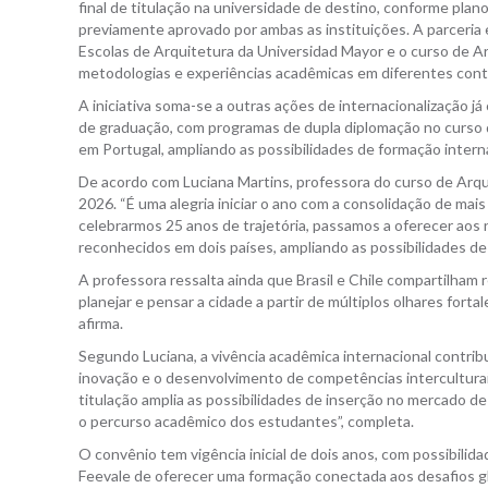
final de titulação na universidade de destino, conforme pla
previamente aprovado por ambas as instituições. A parceria 
Escolas de Arquitetura da Universidad Mayor e o curso de 
metodologias e experiências acadêmicas em diferentes cont
A iniciativa soma-se a outras ações de internacionalização j
de graduação, com programas de dupla diplomação no curso d
em Portugal, ampliando as possibilidades de formação inter
De acordo com Luciana Martins, professora do curso de Arqui
2026. “É uma alegria iniciar o ano com a consolidação de mai
celebrarmos 25 anos de trajetória, passamos a oferecer aos
reconhecidos em dois países, ampliando as possibilidades de 
A professora ressalta ainda que Brasil e Chile compartilham 
planejar e pensar a cidade a partir de múltiplos olhares forta
afirma.
Segundo Luciana, a vivência acadêmica internacional contribu
inovação e o desenvolvimento de competências interculturais 
titulação amplia as possibilidades de inserção no mercado d
o percurso acadêmico dos estudantes”, completa.
O convênio tem vigência inicial de dois anos, com possibilid
Feevale de oferecer uma formação conectada aos desafios gl