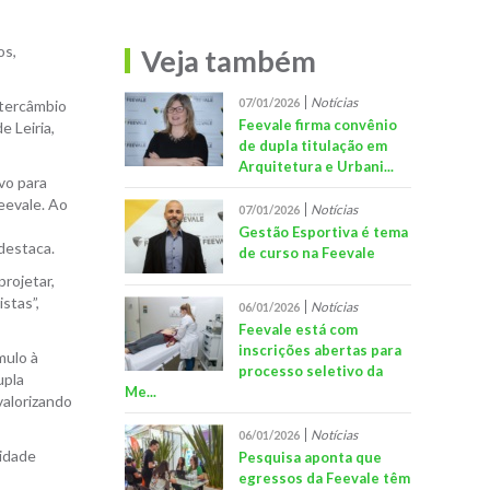
os,
Veja também
Notícias
07/01/2026
ntercâmbio
Feevale firma convênio
 Leiria,
de dupla titulação em
Arquitetura e Urbani...
vo para
eevale. Ao
Notícias
07/01/2026
Gestão Esportiva é tema
 destaca.
de curso na Feevale
projetar,
stas”,
Notícias
06/01/2026
Feevale está com
inscrições abertas para
mulo à
processo seletivo da
upla
Me...
valorizando
Notícias
06/01/2026
sidade
Pesquisa aponta que
egressos da Feevale têm