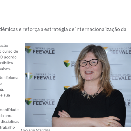
dêmicas e reforça a estratégia de internacionalização da
mação
o curso de
 O acordo
sibilita
aíses.
 do diploma
e
a,
de sua
mobilidade
da ano.
disciplinas
 trabalho
Luciana Martins