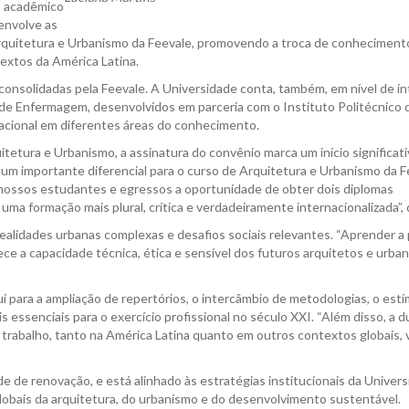
no acadêmico
envolve as
Arquitetura e Urbanismo da Feevale, promovendo a troca de conheciment
extos da América Latina.
á consolidadas pela Feevale. A Universidade conta, também, em nível de i
e Enfermagem, desenvolvidos em parceria com o Instituto Politécnico de
nacional em diferentes áreas do conhecimento.
tetura e Urbanismo, a assinatura do convênio marca um início significati
s um importante diferencial para o curso de Arquitetura e Urbanismo da F
 nossos estudantes e egressos a oportunidade de obter dois diplomas
uma formação mais plural, crítica e verdadeiramente internacionalizada”,
realidades urbanas complexas e desafios sociais relevantes. “Aprender a 
lece a capacidade técnica, ética e sensível dos futuros arquitetos e urbani
i para a ampliação de repertórios, o intercâmbio de metodologias, o estí
essenciais para o exercício profissional no século XXI. “Além disso, a d
e trabalho, tanto na América Latina quanto em outros contextos globais, 
ade de renovação, e está alinhado às estratégias institucionais da Univer
obais da arquitetura, do urbanismo e do desenvolvimento sustentável.