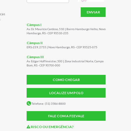
ENVIAR
cas
s
Câmpus I
Av. Dr. Maurício Cardoso, 510 | Bairro Hamburgo Velho, Novo
Hamburgo, RS - CEP 93510-235
Câmpus II
ERS-239, 2755 | Novo Hamburgo, RS - CEP 93525-075
Câmpus III
Av. Edgar Hoffmeister, 500 | Zona Industrial Norte, Campo
Bom, RS - CEP 93700-000
COMO CHEGAR
LOCALIZE UM POLO
Telefone: (51) 3586-8800
FALE COM A FEEVALE
RISCO OU EMERGÊNCIA?