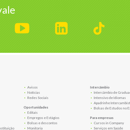
ale
Avisos
Intercâmbio
Notícias
Intercâmbio de Gradua
Redes Sociais
Intensivo de Idiomas
Apadrinhe Intercambis
Oportunidades
Bolsas de Estudos no E
Editais
Empregos e Estágios
Para empresas
Bolsas e descontos
Cursos in Company
nstituição
Monitoria
Serviços em Saúde