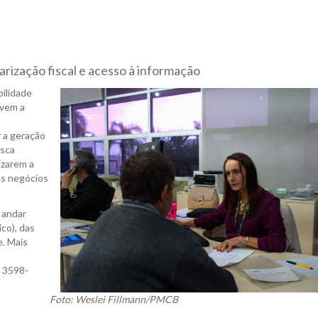
arização fiscal e acesso à informação
bilidade
ovem a
 a geração
usca
izarem a
 os negócios
 andar
co), das
e. Mais
 3598-
Foto: Weslei Fillmann/PMCB