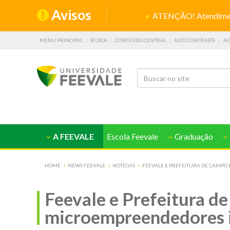
Avisos
ATENÇÃO! Atendiment
MENU PRINCIPAL
BUSCA
CONTEÚDO CENTRAL
ALTO CONTRASTE
AC
A FEEVALE
Escola Feevale
Graduação
HOME
NEWS FEEVALE
NOTÍCIAS
FEEVALE E PREFEITURA DE CAMP
Feevale e Prefeitura 
microempreendedores i