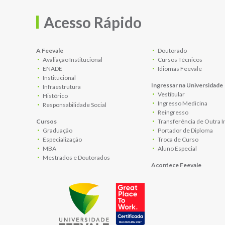
Acesso Rápido
A Feevale
Doutorado
Avaliação Institucional
Cursos Técnicos
ENADE
Idiomas Feevale
Institucional
Ingressar na Universidade
Infraestrutura
Vestibular
Histórico
Ingresso Medicina
Responsabilidade Social
Reingresso
Cursos
Transferência de Outra I
Graduação
Portador de Diploma
Especialização
Troca de Curso
MBA
Aluno Especial
Mestrados e Doutorados
Acontece Feevale