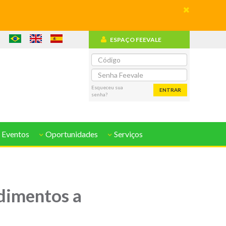
ESPAÇO FEEVALE
o
Esqueceu sua
ENTRAR
senha?
 Eventos
Oportunidades
Serviços
dimentos a