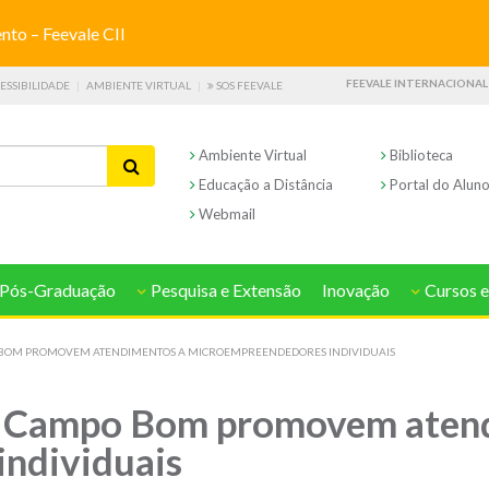
o – Feevale CII
FEEVALE INTERNACIONAL
ESSIBILIDADE
AMBIENTE VIRTUAL
SOS FEEVALE
Ambiente Virtual
Biblioteca
Educação a Distância
Portal do Alun
Webmail
Pós-Graduação
Pesquisa e Extensão
Inovação
Cursos e
O BOM PROMOVEM ATENDIMENTOS A MICROEMPREENDEDORES INDIVIDUAIS
de Campo Bom promovem aten
ndividuais