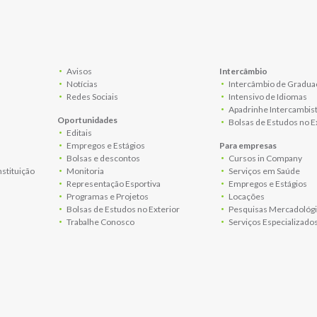
Avisos
Intercâmbio
Notícias
Intercâmbio de Gradua
Redes Sociais
Intensivo de Idiomas
Apadrinhe Intercambis
Oportunidades
Bolsas de Estudos no E
Editais
Empregos e Estágios
Para empresas
Bolsas e descontos
Cursos in Company
nstituição
Monitoria
Serviços em Saúde
Representação Esportiva
Empregos e Estágios
Programas e Projetos
Locações
Bolsas de Estudos no Exterior
Pesquisas Mercadológi
Trabalhe Conosco
Serviços Especializado