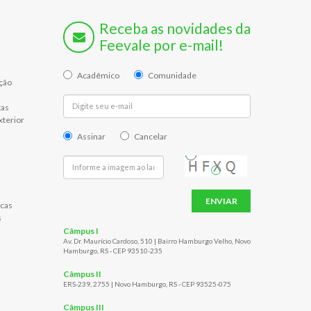
Receba as novidades da
Feevale por e-mail!
Acadêmico
Comunidade
ção
tas
xterior
Assinar
Cancelar
ENVIAR
cas
s
Câmpus I
Av. Dr. Maurício Cardoso, 510 | Bairro Hamburgo Velho, Novo
Hamburgo, RS - CEP 93510-235
Câmpus II
ERS-239, 2755 | Novo Hamburgo, RS - CEP 93525-075
Câmpus III