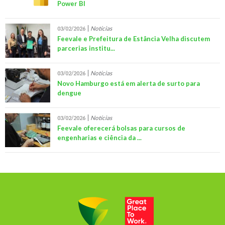
Power BI
Notícias
03/02/2026
Feevale e Prefeitura de Estância Velha discutem
parcerias institu...
Notícias
03/02/2026
Novo Hamburgo está em alerta de surto para
dengue
Notícias
03/02/2026
Feevale oferecerá bolsas para cursos de
engenharias e ciência da ...