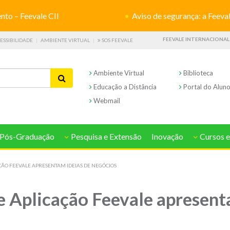
o – Feevale CII
Aviso de segurança: a Feevale não s
FEEVALE INTERNACIONAL
ESSIBILIDADE
AMBIENTE VIRTUAL
SOS FEEVALE
Ambiente Virtual
Biblioteca
Educação a Distância
Portal do Alun
Webmail
Pós-Graduação
Pesquisa e Extensão
Inovação
Cursos e
ÇÃO FEEVALE APRESENTAM IDEIAS DE NEGÓCIOS
e Aplicação Feevale apresent