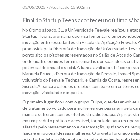
03/06/2025 - Atualizado 15h02min
Final do Startup Teens aconteceu no último sába
No último sábado, 31, a Universidade Feevale realizou a etapa
Startup Teens, programa que visa fomentar o empreendedor
inovação entre estudantes da Escola de Aplicação Feevale. A
promovida pela Diretoria de Inovação da Universidade, teve
ponto alto os pitches apresentados no Salão de Atos do Câm
onde quatro equipes foram premiadas por suas ideias criativ
potencial de impacto social. A banca avaliadora foi composta
Manuela Bruxel, diretora de Inovação da Feevale, Ismael Sp
voluntário do Feevale Techpark, e Camila da Costa, represe
Sicredi. A banca avaliou os projetos com base em critérios c
inovação, viabilidade e impacto.
O primeiro lugar ficou com o grupo Tulipa, que desenvolveu
de tratamento voltado para mulheres que passaram pelo cân
mama e sofreram com os efeitos da radioterapia. A proposta
em um produto prático e acessível, formulado para recuperar
afetada pelo ressecamento e descamação, ajudando na rec
física e emocional dessas mulheres. O projeto foi criado pela
estudantes Marina Meneghini, Jennifer Bomfim, Fiorella Guer