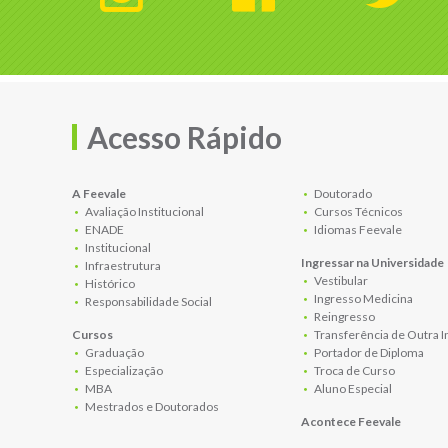
Acesso Rápido
A Feevale
Doutorado
Avaliação Institucional
Cursos Técnicos
ENADE
Idiomas Feevale
Institucional
Ingressar na Universidade
Infraestrutura
Vestibular
Histórico
Ingresso Medicina
Responsabilidade Social
Reingresso
Cursos
Transferência de Outra I
Graduação
Portador de Diploma
Especialização
Troca de Curso
MBA
Aluno Especial
Mestrados e Doutorados
Acontece Feevale