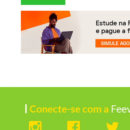
Conecte-se com a
Feev