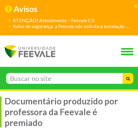
Avisos
ATENÇÃO! Atendimento – Feevale CII
Aviso de segurança: a Feevale não solicita a instalação de aplicativos
Documentário produzido por
professora da Feevale é
premiado