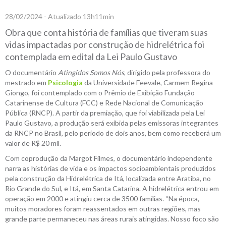
28/02/2024 - Atualizado 13h11min
Obra que conta história de famílias que tiveram suas
vidas impactadas por construção de hidrelétrica foi
contemplada em edital da Lei Paulo Gustavo
O documentário
Atingidos Somos Nós
, dirigido pela professora do
mestrado em
Psicologia
da Universidade Feevale, Carmem Regina
Giongo, foi contemplado com o Prêmio de Exibição Fundação
Catarinense de Cultura (FCC) e Rede Nacional de Comunicação
Pública (RNCP). A partir da premiação, que foi viabilizada pela Lei
Paulo Gustavo, a produção será exibida pelas emissoras integrantes
da RNCP no Brasil, pelo período de dois anos, bem como receberá um
valor de R$ 20 mil.
Com coprodução da Margot Filmes, o documentário independente
narra as histórias de vida e os impactos socioambientais produzidos
pela construção da Hidrelétrica de Itá, localizada entre Aratiba, no
Rio Grande do Sul, e Itá, em Santa Catarina. A hidrelétrica entrou em
operação em 2000 e atingiu cerca de 3500 famílias. “Na época,
muitos moradores foram reassentados em outras regiões, mas
grande parte permaneceu nas áreas rurais atingidas. Nosso foco são