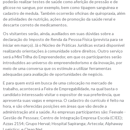
poderão realizar testes de saúde como aferição de pressão e de
glicose no sangue, por exemplo, bem como tipagem sanguínea e
cadastro de medula. Também ocorrerão oficinas de quiropraxia, além
de atividades de nutrição, ações de promoção da saúde renal e
descarte correto de medicamentos.
Os visitantes serão, ainda, auxiliados em suas dúvidas sobre a
declaração do Imposto de Renda da Pessoa Física (prevista para se
iniciar em março). Já o Núcleo de Práticas Jurídicas estará disponível
realizando orientações à comunidade sobre direitos. Outro serviço
será a MiniTrilha do Empreendedor, em que os participantes serão
introduzidos ao universo do empreendedorismo e da inovação, por
meio de uma conversa que os estimule a utilizar ferramentas
adequadas para avaliação de oportunidades de negócio.
E para quem está em busca de uma colocação no mercado de
trabalho, acontecerá a Feira de Empregabilidade, na qual basta o
candidato interessado visitar o expositor de sua preferência, que
apresenta suas vagas e empresa. O cadastro do currículo é feito na
hora, e são oferecidas posições em áreas que vão desde a
administração até a saúde. As empresas participantes são: Feevale -
Gestão de Pessoas; Centro de Integração Empresa-Escola (CIEE);
Azzas 2154; Grupo Herval; Hospital Sapiranga; Artecola; Alphaway
Logistics; e Clean Net.