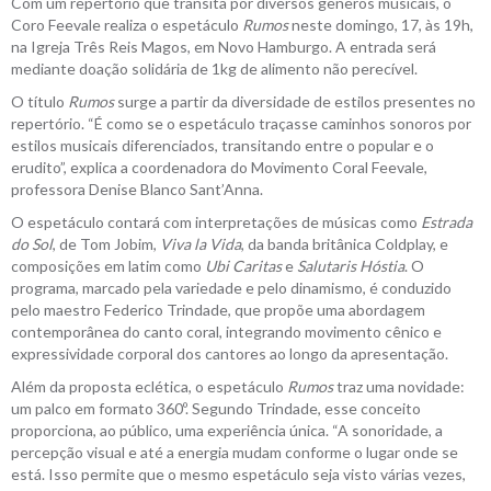
Com um repertório que transita por diversos gêneros musicais, o
Coro Feevale realiza o espetáculo
Rumos
neste domingo, 17, às 19h,
na Igreja Três Reis Magos, em Novo Hamburgo. A entrada será
mediante doação solidária de 1kg de alimento não perecível.
O título
Rumos
surge a partir da diversidade de estilos presentes no
repertório. “É como se o espetáculo traçasse caminhos sonoros por
estilos musicais diferenciados, transitando entre o popular e o
erudito”, explica a coordenadora do Movimento Coral Feevale,
professora Denise Blanco Sant’Anna.
O espetáculo contará com interpretações de músicas como
Estrada
do Sol
, de Tom Jobim,
Viva la Vida
, da banda britânica Coldplay, e
composições em latim como
Ubi Caritas
e
Salutaris Hóstia
. O
programa, marcado pela variedade e pelo dinamismo, é conduzido
pelo maestro Federico Trindade, que propõe uma abordagem
contemporânea do canto coral, integrando movimento cênico e
expressividade corporal dos cantores ao longo da apresentação.
Além da proposta eclética, o espetáculo
Rumos
traz uma novidade:
um palco em formato 360º. Segundo Trindade, esse conceito
proporciona, ao público, uma experiência única. “A sonoridade, a
percepção visual e até a energia mudam conforme o lugar onde se
está. Isso permite que o mesmo espetáculo seja visto várias vezes,