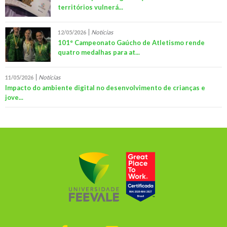
territórios vulnerá...
Notícias
12/05/2026
101° Campeonato Gaúcho de Atletismo rende
quatro medalhas para at...
Notícias
11/05/2026
Impacto do ambiente digital no desenvolvimento de crianças e
jove...