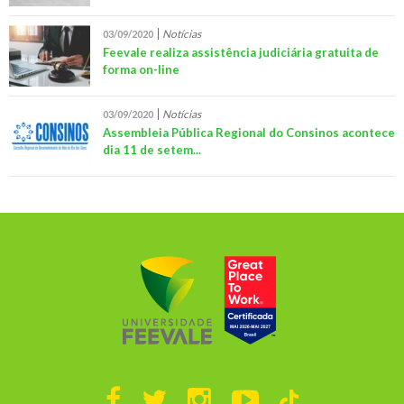
Notícias
03/09/2020
Feevale realiza assistência judiciária gratuita de
forma on-line
Notícias
03/09/2020
Assembleia Pública Regional do Consinos acontece
dia 11 de setem...