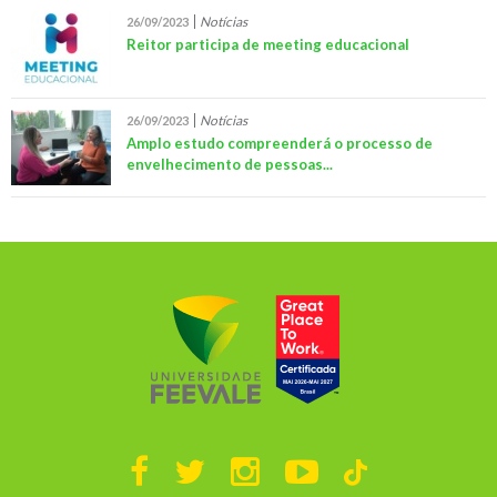
Notícias
26/09/2023
Reitor participa de meeting educacional
Notícias
26/09/2023
Amplo estudo compreenderá o processo de
envelhecimento de pessoas...