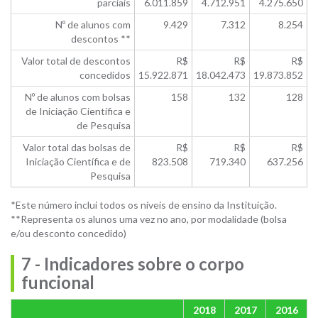
parciais
6.011.859
4.712.951
4.275.650
Nº de alunos com
9.429
7.312
8.254
descontos **
Valor total de descontos
R$
R$
R$
concedidos
15.922.871
18.042.473
19.873.852
Nº de alunos com bolsas
158
132
128
de Iniciação Científica e
de Pesquisa
Valor total das bolsas de
R$
R$
R$
Iniciação Científica e de
823.508
719.340
637.256
Pesquisa
*Este número inclui todos os níveis de ensino da Instituição.
**Representa os alunos uma vez no ano, por modalidade (bolsa
e/ou desconto concedido)
7 - Indicadores sobre o corpo
funcional
2018
2017
2016