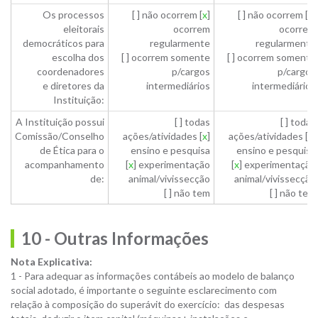
Os processos
[ ] não ocorrem [
x
]
[ ] não ocorrem [
x
]
eleitorais
ocorrem
ocorrem
democráticos para
regularmente
regularmente
escolha dos
[ ] ocorrem somente
[ ] ocorrem somente
coordenadores
p/cargos
p/cargos
e diretores da
intermediários
intermediários
Instituição:
A Instituição possui
[ ] todas
[ ] todas
Comissão/Conselho
ações/atividades [
x
]
ações/atividades [
x
]
de Ética para o
ensino e pesquisa
ensino e pesquisa
acompanhamento
[
x
] experimentação
[
x
] experimentação
de:
animal/vivissecção
animal/vivissecção
[ ] não tem
[ ] não tem
10 - Outras Informações
Nota Explicativa:
1 - Para adequar as informações contábeis ao modelo de balanço
social adotado, é importante o seguinte esclarecimento com
relação à composição do superávit do exercício: das despesas