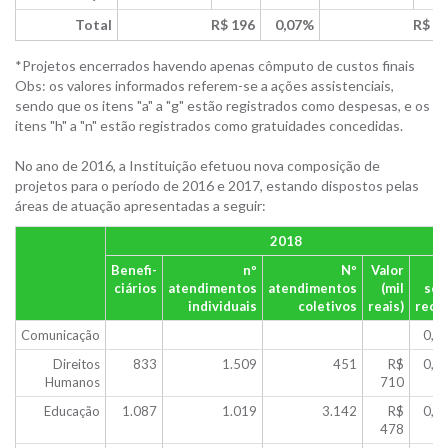
Total
R$ 196
0,07%
R$ 1
*Projetos encerrados havendo apenas cômputo de custos finais
Obs: os valores informados referem-se a ações assistenciais,
sendo que os itens "a" a "g" estão registrados como despesas, e os
itens "h" a "n" estão registrados como gratuidades concedidas.
No ano de 2016, a Instituição efetuou nova composição de
projetos para o período de 2016 e 2017, estando dispostos pelas
áreas de atuação apresentadas a seguir:
2018
Benefi-
nº
Nº
Valor
ciários
atendimentos
atendimentos
(mil
sob
individuais
coletivos
reais)
recei
Comunicação
0,0
Direitos
833
1.509
451
R$
0,2
Humanos
710
Educação
1.087
1.019
3.142
R$
0,1
478