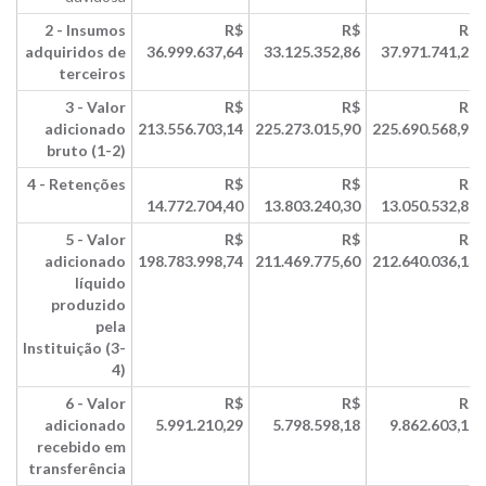
2 - Insumos
R$
R$
R$
adquiridos de
36.999.637,64
33.125.352,86
37.971.741,22
terceiros
3 - Valor
R$
R$
R$
adicionado
213.556.703,14
225.273.015,90
225.690.568,99
bruto (1-2)
4 - Retenções
R$
R$
R$
14.772.704,40
13.803.240,30
13.050.532,86
5 - Valor
R$
R$
R$
adicionado
198.783.998,74
211.469.775,60
212.640.036,13
líquido
produzido
pela
Instituição (3-
4)
6 - Valor
R$
R$
R$
adicionado
5.991.210,29
5.798.598,18
9.862.603,18
recebido em
transferência