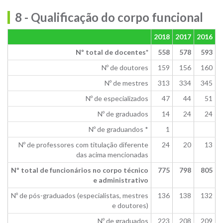
8 - Qualificação do corpo funcional
2018
2017
2016
Nº total de docentes*
558
578
593
Nº de doutores
159
156
160
Nº de mestres
313
334
345
Nº de especializados
47
44
51
Nº de graduados
14
24
24
Nº de graduandos *
1
Nº de professores com titulação diferente
24
20
13
das acima mencionadas
Nº total de funcionários no corpo técnico
775
798
805
e administrativo
Nº de pós-graduados (especialistas, mestres
136
138
132
e doutores)
Nº de graduados
223
208
209