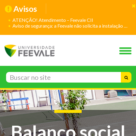
Avisos
ATENÇÃO! Atendimento – Feevale CII
Aviso de segurança: a Feevale não solicita a instalação de aplicativos
Balanço social