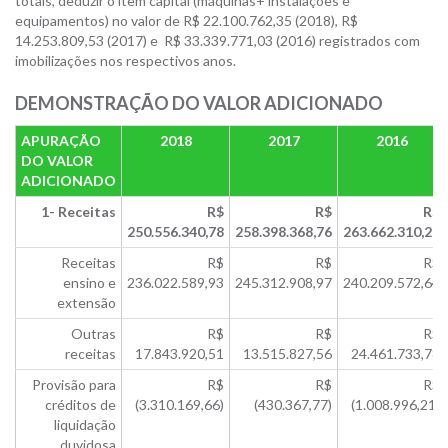
totais, deduzir o item capital (máquinas+ instalações e
equipamentos) no valor de R$ 22.100.762,35 (2018), R$
14.253.809,53 (2017) e R$ 33.339.771,03 (2016) registrados com
imobilizações nos respectivos anos.
DEMONSTRAÇÃO DO VALOR ADICIONADO
APURAÇÃO
2018
2017
2016
DO VALOR
ADICIONADO
1- Receitas
R$
R$
R$
250.556.340,78
258.398.368,76
263.662.310,21
Receitas
R$
R$
R$
ensino e
236.022.589,93
245.312.908,97
240.209.572,64
extensão
Outras
R$
R$
R$
receitas
17.843.920,51
13.515.827,56
24.461.733,78
Provisão para
R$
R$
R$
créditos de
(3.310.169,66)
(430.367,77)
(1.008.996,21)
liquidação
duvidosa