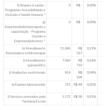
f) Amparo à saúde -
0
R$ -
0,00%
Programas Acessibilidade e
Inclusão e Saúde Humana *
g)
0
R$ -
0,00%
Empreendedorismo/apoio e
capacitação - Programa
Gestão e
Empreendedorismo *
h) Atendimento
11.065
R$
0,13%
fisioterápico e hidroterapia
337
i) Atendimento
7.069
R$
0,26%
quiroprático
710
j) Avaliações nutricionais
814
R$
0,04%
104
k) Exames laboratoriais
721
R$ 48
0,02%
l) Serviços prestados pela
1.172
R$ 38
0,01%
Farmácia Escola