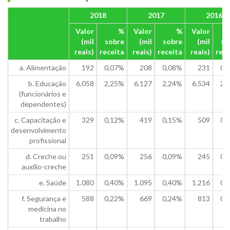
2018
2017
2016
Valor
%
Valor
%
Valor
(mil
sobre
(mil
sobre
(mil
so
reais)
receita
reais)
receita
reais)
rece
a. Alimentação
192
0,07%
208
0,08%
231
0,
b. Educação
6.058
2,25%
6.127
2,24%
6.534
2,
(funcionários e
dependentes)
c. Capacitação e
329
0,12%
419
0,15%
509
0,
desenvolvimento
profissional
d. Creche ou
251
0,09%
256
0,09%
245
0,
auxílio-creche
e. Saúde
1.080
0,40%
1.095
0,40%
1.216
0,
f. Segurança e
588
0,22%
669
0,24%
813
0,
medicina no
trabalho