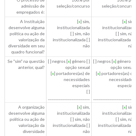
admissão de
seleção/concurso
seleção/concurso
empregados é:
A Instituição
[
x
] sim,
[
x
] sim,
desenvolve alguma
institucionalizada
institucionalizada
política ou ação de
[ ] sim, não
[ ] sim, não
valorização da
institucionalizada [ ]
institucionalizada [ ]
diversidade em seu
não
não
quadro funcional?
Se "sim" na questão
[ ] negros [
x
] gênero [ ]
[ ] negros [
x
] gênero [ ]
anterior, qual?
opção sexual
opção sexual
[
x
] portadores(as) de
[
x
] portadores(as) de
necessidades
necessidades
especiais
especiais
[ ]
[ ]
_______________________
_______________________
A organização
[
x
] sim,
[
x
] sim,
desenvolve alguma
institucionalizada
institucionalizada
política ou ação de
[ ] sim, não
[ ] sim, não
valorização da
institucionalizada [ ]
institucionalizada [ ]
diversidade
não
não