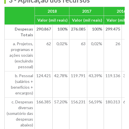
2018
2017
2016
Valor (mil reais)
Valor (mil reais)
Valor (mil r
Despesas
290.867
100%
276.085
100%
299.475
1
Totais
a. Projetos,
62
0,02%
63
0,02%
26
0
programas e
ações sociais
(excluindo
pessoal)
b. Pessoal
124.421
42,78%
119.791
43,39%
119.136
39
(salários +
benefícios +
encargos)
c. Despesas
166.385
57,20%
156.231
56,59%
180.313
60
diversas
(somatório das
despesas
abaixo)