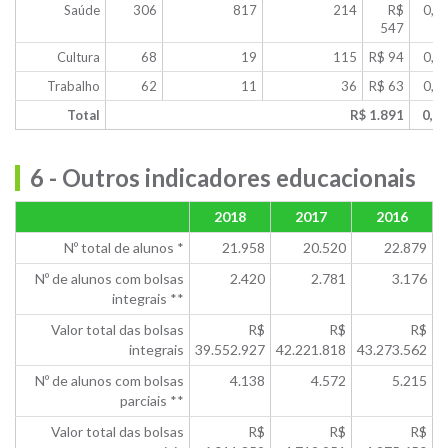
Saúde
306
817
214
R$
0,2
547
Cultura
68
19
115
R$ 94
0,0
Trabalho
62
11
36
R$ 63
0,0
Total
R$ 1.891
0,7
6 - Outros indicadores educacionais
2018
2017
2016
Nº total de alunos *
21.958
20.520
22.879
Nº de alunos com bolsas
2.420
2.781
3.176
integrais **
Valor total das bolsas
R$
R$
R$
integrais
39.552.927
42.221.818
43.273.562
Nº de alunos com bolsas
4.138
4.572
5.215
parciais **
Valor total das bolsas
R$
R$
R$