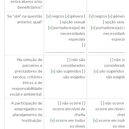
entre alunos e/ou
beneficiários?
Se "sim" na questão
[
x
] negros [
x
] gênero [
[
x
] negros [
x
] gênero [
anterior, qual?
] opção sexual
] opção sexual
[
x
] portadores(as) de
[
x
] portadores(as) de
necessidades
necessidades
especiais
especiais
[ ]
[ ]
_______________________
_______________________
Na seleção de
[ ] não são
[ ] não são
parceiros e
considerados
considerados
prestadores de
[
x
] são sugeridos [ ]
[
x
] são sugeridos [ ]
serviço, critérios
são exigidos
são exigidos
éticos e de
responsabilidade
social e ambiental:
A participação de
[ ] não ocorre [ ]
[ ] não ocorre [ ]
empregados no
ocorre em nível de
ocorre em nível de
planejamento da
chefia
chefia
Instituição:
[
x
] ocorre em todos
[
x
] ocorre em todos
os níveis
os níveis