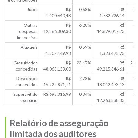
Juros
R$
0,68%
R$
0,
1.400.640,48
1.782.726,44
Outras
R$
6,28%
R$
6,
despesas
12.866.309,30
14.679.017,23
financeiras
Aluguéis
R$
0,59%
R$
0,
1.202.449,98
1.323.475,73
Gratuidades
R$
23,47%
R$
22,
concedidas
48.068.133,00
49.215.846,61
Descontos
R$
7,78%
R$
8,
concedidos
15.922.871,11
18.042.473,43
Superávit do
R$ 695.316,99
0,34%
R$
5,
exercício
12.263.338,83
Relatório de asseguração
limitada dos auditores