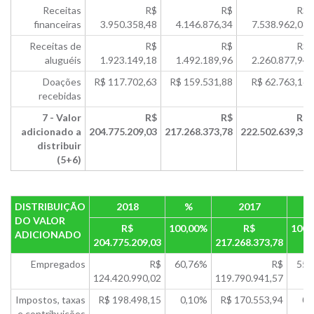
Receitas
R$
R$
R$
financeiras
3.950.358,48
4.146.876,34
7.538.962,08
Receitas de
R$
R$
R$
aluguéis
1.923.149,18
1.492.189,96
2.260.877,94
Doações
R$ 117.702,63
R$ 159.531,88
R$ 62.763,16
recebidas
7 - Valor
R$
R$
R$
adicionado a
204.775.209,03
217.268.373,78
222.502.639,31
distribuir
(5+6)
DISTRIBUIÇÃO
2018
%
2017
DO VALOR
R$
100,00%
R$
100,
ADICIONADO
204.775.209,03
217.268.373,78
Empregados
R$
60,76%
R$
55,
124.420.990,02
119.790.941,57
Impostos, taxas
R$ 198.498,15
0,10%
R$ 170.553,94
0,
e contribuições