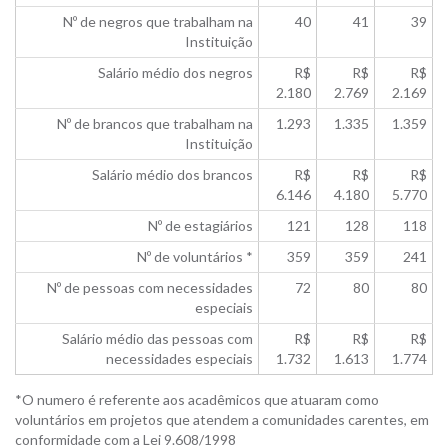
Nº de negros que trabalham na
40
41
39
Instituição
Salário médio dos negros
R$
R$
R$
2.180
2.769
2.169
Nº de brancos que trabalham na
1.293
1.335
1.359
Instituição
Salário médio dos brancos
R$
R$
R$
6.146
4.180
5.770
Nº de estagiários
121
128
118
Nº de voluntários *
359
359
241
Nº de pessoas com necessidades
72
80
80
especiais
Salário médio das pessoas com
R$
R$
R$
necessidades especiais
1.732
1.613
1.774
*O numero é referente aos acadêmicos que atuaram como
voluntários em projetos que atendem a comunidades carentes, em
conformidade com a Lei 9.608/1998