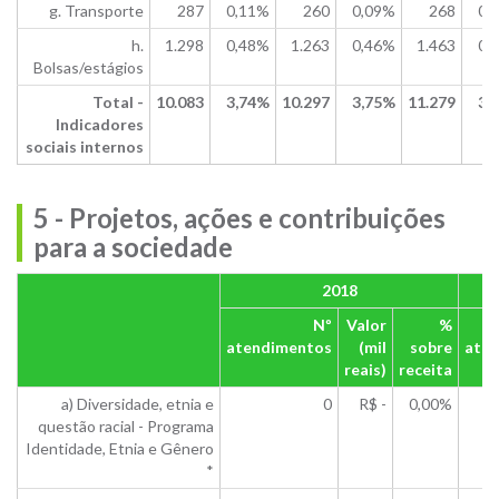
g. Transporte
287
0,11%
260
0,09%
268
0,
h.
1.298
0,48%
1.263
0,46%
1.463
0,
Bolsas/estágios
Total -
10.083
3,74%
10.297
3,75%
11.279
3,
Indicadores
sociais internos
5 - Projetos, ações e contribuições
para a sociedade
2018
Nº
Valor
%
atendimentos
(mil
sobre
ate
reais)
receita
a) Diversidade, etnia e
0
R$ -
0,00%
questão racial - Programa
Identidade, Etnia e Gênero
*