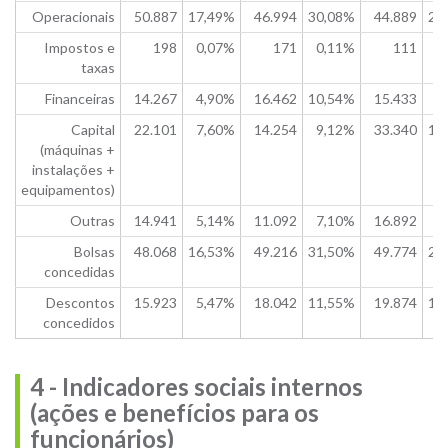
Operacionais
50.887
17,49%
46.994
30,08%
44.889
24
Impostos e
198
0,07%
171
0,11%
111
0
taxas
Financeiras
14.267
4,90%
16.462
10,54%
15.433
8
Capital
22.101
7,60%
14.254
9,12%
33.340
18
(máquinas +
instalações +
equipamentos)
Outras
14.941
5,14%
11.092
7,10%
16.892
9
Bolsas
48.068
16,53%
49.216
31,50%
49.774
27
concedidas
Descontos
15.923
5,47%
18.042
11,55%
19.874
11
concedidos
4 - Indicadores sociais internos
(ações e benefícios para os
funcionários)