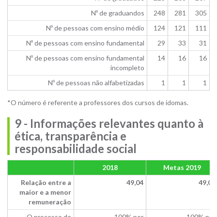
Nº de graduandos
248
281
305
Nº de pessoas com ensino médio
124
121
111
Nº de pessoas com ensino fundamental
29
33
31
Nº de pessoas com ensino fundamental
14
16
16
incompleto
Nº de pessoas não alfabetizadas
1
1
1
*O número é referente a professores dos cursos de idomas.
9 - Informações relevantes quanto à
ética, transparência e
responsabilidade social
2018
Metas 2019
Relação entre a
49,04
49,04
maior e a menor
remuneração
O processo de
100% por
100% por