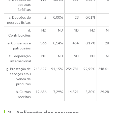
pessoas
jurídicas
c. Doações de
2
0,00%
23
0,01%
1
pessoas físicas
d.
ND
ND
ND
ND
ND
Contribuições
e. Convênios e
366
0,14%
454
0,17%
286
patrocínios
f. Cooperação
ND
ND
ND
ND
ND
internacional
g. Prestação de
245.627
91,15%
254.781
92,95%
248.613
serviços e/ou
venda de
produtos
h. Outras
19.636
7,29%
14.521
5,30%
29.282
receitas
3 - Aplicação dos recursos