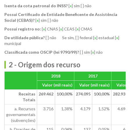
Isenta da cota patronal do INSS?
[
x
] sim [ ] não
Possui Certificado de Entidade Beneficente de Assistência
Social (CEBAS)?
[
x
] sim [ ] não
Possui registro no:
[
x
] CNAS [
x
] CEAS [
x
] CMAS
De utilidade pública?
[ ] não Se sim, [ ] federal [
x
] estadual [
x
]
municipal
Classificada como OSCIP (lei 9790/99)?
[ ] sim [
x
] não
2 - Origem dos recurso
2018
2017
20
Valor (mil reais)
Valor (mil reais)
Valor (
Receitas
269.462
100,00%
274.095
100,00%
282.937
Totais
a. Recursos
3.716
1,38%
4.179
1,52%
4.694
governamentais
(subvenções)
b. Doações de
115
0,04%
137
0,05%
61