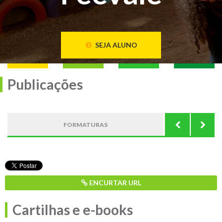
SEJA ALUNO
Publicações
FORMATURAS
FALE COM 
ENCURTAR URL
Cartilhas e e-books