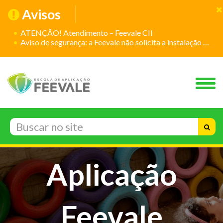
Avisos
ATENÇÃO! Atendimento – Feevale CII
Aviso de segurança: a Feevale não solicita a instalação de aplicativos
Escola de
Aplicação
Feevale