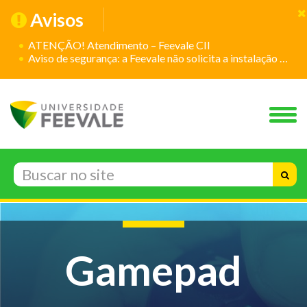
Avisos
ATENÇÃO! Atendimento – Feevale CII
Aviso de segurança: a Feevale não solicita a instalação de aplicativos
Gamepad