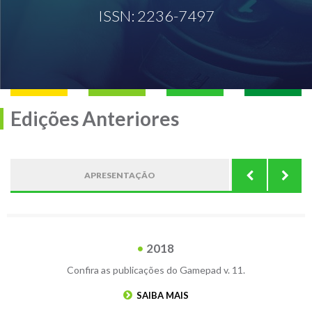
ISSN: 2236-7497
Edições Anteriores
APRESENTAÇÃO
CON
2018
Confira as publicações do Gamepad v. 11.
SAIBA MAIS