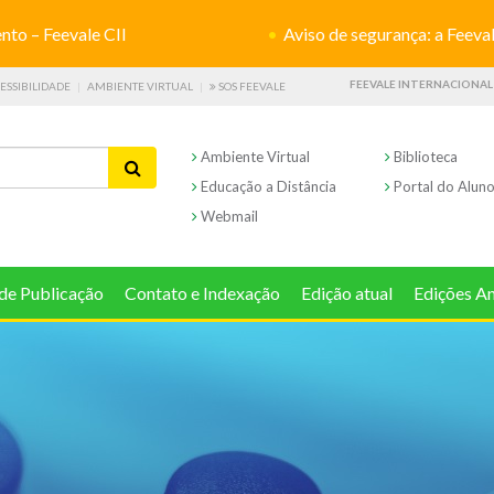
o – Feevale CII
Aviso de segurança: a Feevale não s
FEEVALE INTERNACIONAL
ESSIBILIDADE
AMBIENTE VIRTUAL
SOS FEEVALE
Ambiente Virtual
Biblioteca
Educação a Distância
Portal do Alun
Webmail
de Publicação
Contato e Indexação
Edição atual
Edições An