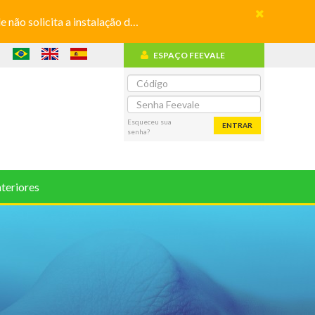
olicita a instalação de aplicativos
ESPAÇO FEEVALE
o
Esqueceu sua
ENTRAR
senha?
teriores