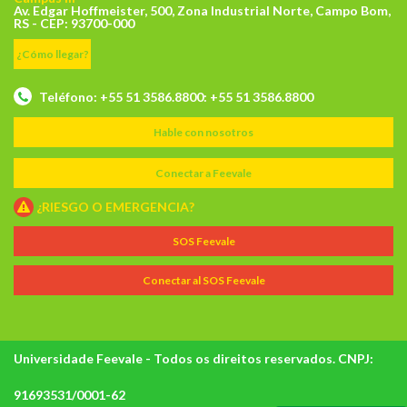
Av. Edgar Hoffmeister, 500, Zona Industrial Norte, Campo Bom,
RS - CEP: 93700-000
¿Cómo llegar?
Teléfono: +55 51 3586.8800: +55 51 3586.8800
Hable con nosotros
Conectar a Feevale
¿RIESGO O EMERGENCIA?
SOS Feevale
Conectar al SOS Feevale
Universidade Feevale - Todos os direitos reservados. CNPJ:
91693531/0001-62