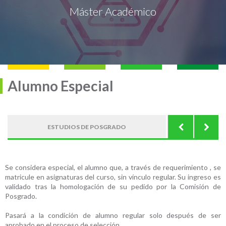
Máster Académico
Alumno Especial
MÁSTER ACAD
ESTUDIOS DE POSGRADO
ANÁLI
Se considera especial, el alumno que, a través de requerimiento , se
matricule en asignaturas del curso, sin vínculo regular. Su ingreso es
validado tras la homologación de su pedido por la Comisión de
Posgrado.
Pasará a la condición de alumno regular solo después de ser
aprobado en el proceso de selección.