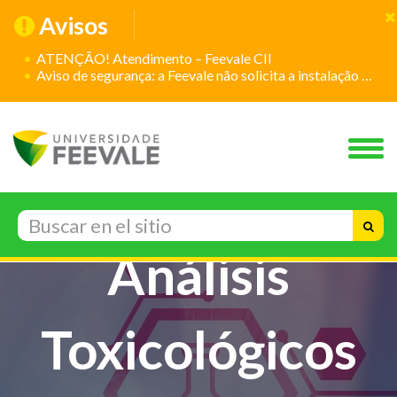
Avisos
ATENÇÃO! Atendimento – Feevale CII
Aviso de segurança: a Feevale não solicita a instalação de aplicativos
Toxicología y
Análisis
Toxicológicos