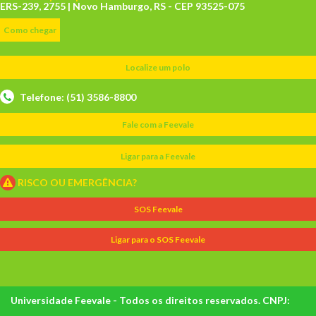
ERS-239, 2755 | Novo Hamburgo, RS - CEP 93525-075
Como chegar
Localize um polo
Telefone: (51) 3586-8800
Fale com a Feevale
Ligar para a Feevale
RISCO OU EMERGÊNCIA?
SOS Feevale
Ligar para o SOS Feevale
Universidade Feevale - Todos os direitos reservados. CNPJ: