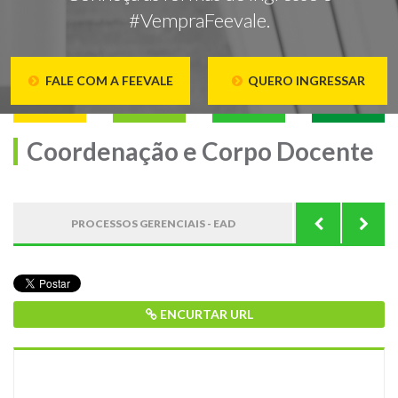
#VempraFeevale.
FALE COM A FEEVALE
QUERO INGRESSAR
Coordenação e Corpo Docente
PROCESSOS GERENCIAIS - EAD
ESTRU
ENCURTAR URL