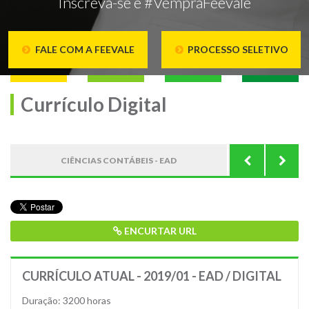
Inscreva-se e #VempraFeevale
FALE COM A FEEVALE
PROCESSO SELETIVO
Currículo Digital
CIÊNCIAS CONTÁBEIS - EAD
ESTRU
ENCURTAR URL
CURRÍCULO ATUAL - 2019/01 - EAD / DIGITAL
Duração: 3200 horas