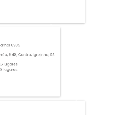
Next
 ramal 6935
êa, 548, Centro, Igrejinha, RS.
6 lugares.
8 lugares.
Next