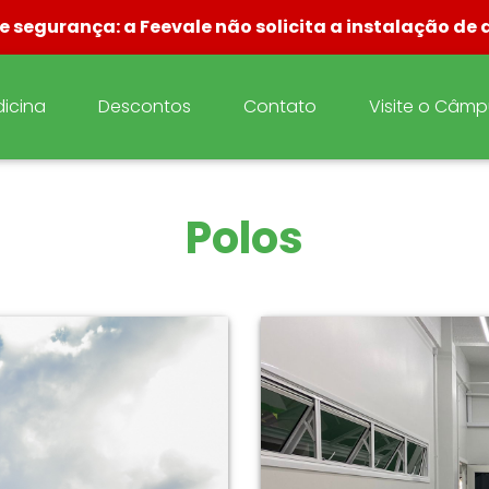
e segurança: a Feevale não solicita a instalação de 
icina
Descontos
Contato
Visite o Câm
Polos