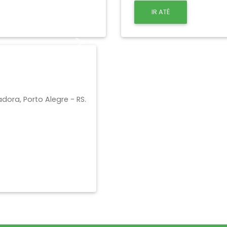
IR ATÉ
Next
iadora, Porto Alegre - RS.