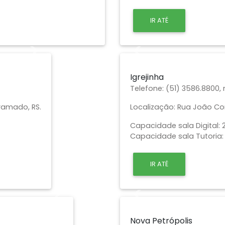
IR ATÉ
Next
Previous
Igrejinha
Telefone:
(51) 3586.8800,
ramado, RS.
Localização:
Rua João Corr
Capacidade sala Digital: 2
Capacidade sala Tutoria: 
IR ATÉ
Next
Previous
Nova Petrópolis