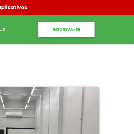
aplicativos
pus
INSCREVA-SE