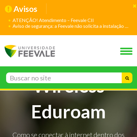
Avisos
ATENÇÃO! Atendimento – Feevale CII
Aviso de segurança: a Feevale não solicita a instalação de aplicativos
Wireless
Eduroam
Como se conectar à internet dentro dos